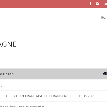
No
Ho
AGNE
he Daten
S;
 LEGISLATION FRANCAISE ET ETRANGERE. 1988. P. 35 - 37.
lation fran?ºaise et étrangère