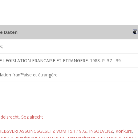
he Daten
S;
 LEGISLATION FRANCAISE ET ETRANGERE. 1988. P. 37 - 39.
lation fran?ºaise et étrangère
delsrecht
,
Sozialrecht
IEBSVERFASSUNGSGESETZ VOM 15.1.1972
,
INSOLVENZ
,
Konkurs
,