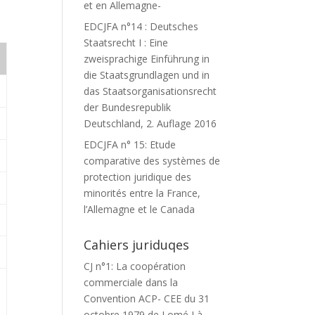
et en Allemagne-
EDCJFA n°14 : Deutsches
Staatsrecht I : Eine
zweisprachige Einführung in
die Staatsgrundlagen und in
das Staatsorganisationsrecht
der Bundesrepublik
Deutschland, 2. Auflage 2016
EDCJFA n° 15: Etude
comparative des systèmes de
protection juridique des
minorités entre la France,
l’Allemagne et le Canada
Cahiers juriduqes
CJ n°1: La coopération
commerciale dans la
Convention ACP- CEE du 31
octobre 1979 de Lomé I à