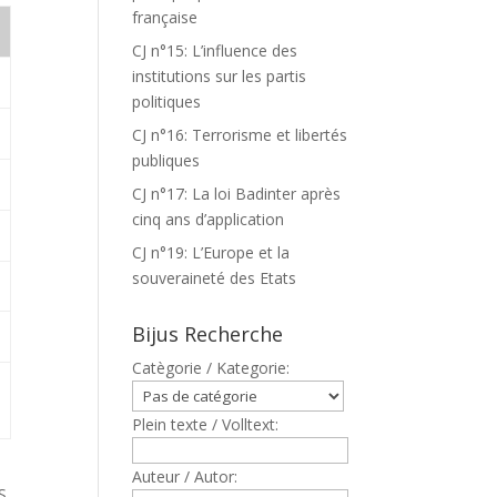
française
CJ n°15: L’influence des
institutions sur les partis
politiques
CJ n°16: Terrorisme et libertés
publiques
CJ n°17: La loi Badinter après
cinq ans d’application
CJ n°19: L’Europe et la
souveraineté des Etats
Bijus Recherche
Catègorie / Kategorie:
Plein texte / Volltext:
Auteur / Autor:
S.