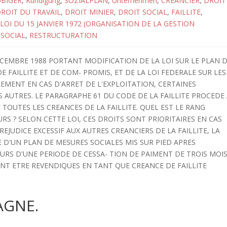
BIGER
,
Kündigung
,
SOZIALPLAN
,
Unternehmen
,
CREANCIER
,
DROIT
ROIT DU TRAVAIL
,
DROIT MINIER
,
DROIT SOCIAL
,
FAILLITE
,
LOI DU 15 JANVIER 1972 (ORGANISATION DE LA GESTION
 SOCIAL
,
RESTRUCTURATION
ECEMBRE 1988 PORTANT MODIFICATION DE LA LOI SUR LE PLAN 
 FAILLITE ET DE COM- PROMIS, ET DE LA LOI FEDERALE SUR LES
LEMENT EN CAS D'ARRET DE L'EXPLOITATION, CERTAINES
 AUTRES. LE PARAGRAPHE 61 DU CODE DE LA FAILLITE PROCEDE
TOUTES LES CREANCES DE LA FAILLITE. QUEL EST LE RANG
RS ? SELON CETTE LOI, CES DROITS SONT PRIORITAIRES EN CAS
REJUDICE EXCESSIF AUX AUTRES CREANCIERS DE LA FAILLITE, LA
E D'UN PLAN DE MESURES SOCIALES MIS SUR PIED APRES
OURS D'UNE PERIODE DE CESSA- TION DE PAIMENT DE TROIS MOI
NT ETRE REVENDIQUES EN TANT QUE CREANCE DE FAILLITE
AGNE.