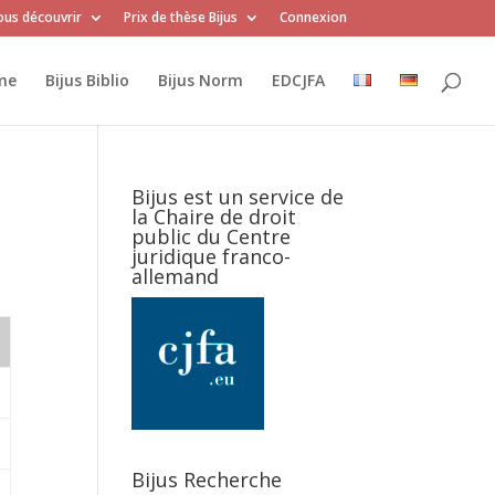
us découvrir
Prix de thèse Bijus
Connexion
me
Bijus Biblio
Bijus Norm
EDCJFA
Bijus est un service de
la Chaire de droit
public du Centre
juridique franco-
allemand
Bijus Recherche