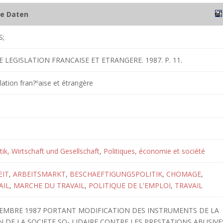
he Daten
S;
E LEGISLATION FRANCAISE ET ETRANGERE. 1987. P. 11.
lation fran?ºaise et étrangère
itik, Wirtschaft und Gesellschaft
,
Politiques, économie et société
EIT
,
ARBEITSMARKT
,
BESCHAEFTIGUNGSPOLITIK
,
CHOMAGE
,
AIL
,
MARCHE DU TRAVAIL
,
POLITIQUE DE L'EMPLOI
,
TRAVAIL
CEMBRE 1987 PORTANT MODIFICATION DES INSTRUMENTS DE LA
 DE LA SOCIETE SO- LIDAIRE CONTRE LES PRESTATIONS ABUSIVE