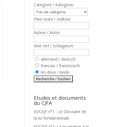
Catègorie / Kategorie:
Plein texte / Volltext:
Auteur / Autor:
Mot clef / Schlagwort:
allemand / deutsch
francais / französisch
les deux / beide
Etudes et documents
du CJFA
EDCEJF n°1 : Le Glossaire de
la loi fondamentale
EDCEJF n°2: La loi relative à la