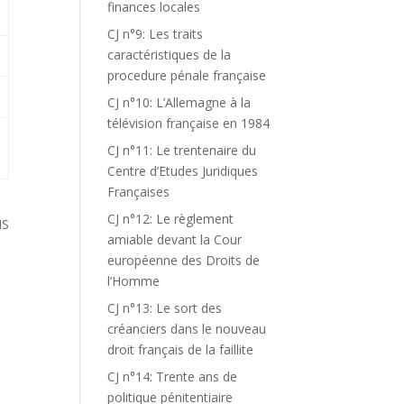
finances locales
CJ n°9: Les traits
caractéristiques de la
procedure pénale française
CJ n°10: L’Allemagne à la
télévision française en 1984
CJ n°11: Le trentenaire du
Centre d’Etudes Juridiques
Françaises
CJ n°12: Le règlement
NS
amiable devant la Cour
européenne des Droits de
l’Homme
CJ n°13: Le sort des
créanciers dans le nouveau
droit français de la faillite
CJ n°14: Trente ans de
politique pénitentiaire