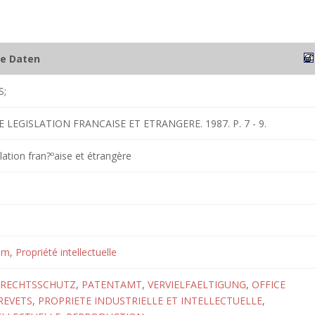
he Daten
S;
 LEGISLATION FRANCAISE ET ETRANGERE. 1987. P. 7 - 9.
lation fran?ºaise et étrangère
um
,
Propriété intellectuelle
 RECHTSSCHUTZ
,
PATENTAMT
,
VERVIELFAELTIGUNG
,
OFFICE
REVETS
,
PROPRIETE INDUSTRIELLE ET INTELLECTUELLE
,