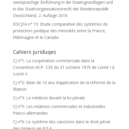
zweisprachige Einführung in die Staatsgrundlagen und
in das Staatsorganisationsrecht der Bundesrepublik
Deutschland, 2. Auflage 2016
EDCJFA n° 15: Etude comparative des systèmes de
protection juridique des minorités entre la France,
l’Allemagne et le Canada
Cahiers juriduqes
CJ n°1: La coopération commerciale dans la
Convention ACP- CEE du 31 octobre 1979 de Lomé I à
Lomé II
CJ n°2: Bilan de 10 ans d’application de la réforme de la
filiation
CJ n°3: Le médecin devant la loi pénale
CJ n°5: Les relations commerciales et industrielles
franco-allemandes
CJ n°6: Le système des sanctions dans le droit pénal
des mineurs en R.F.A.