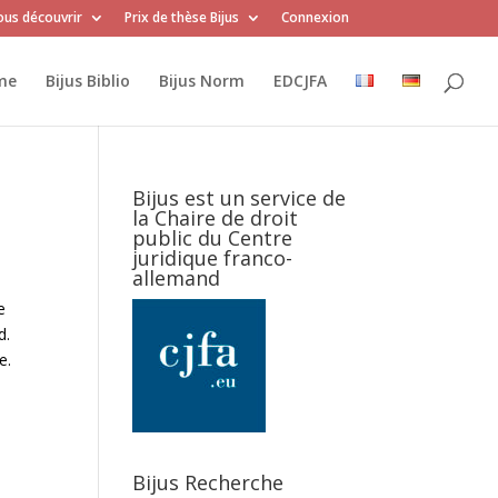
us découvrir
Prix de thèse Bijus
Connexion
me
Bijus Biblio
Bijus Norm
EDCJFA
Bijus est un service de
la Chaire de droit
public du Centre
juridique franco-
allemand
e
d.
e.
Bijus Recherche