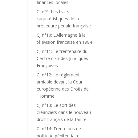
finances locales
CJ n°9: Les traits
caractéristiques de la
procedure pénale française
CJ n°10: L’Allemagne à la
télévision française en 1984
CJ n°11: Le trentenaire du
Centre d’Etudes Juridiques
Françaises
CJ n°12: Le règlement
amiable devant la Cour
européenne des Droits de
l’Homme
CJ n°13: Le sort des
créanciers dans le nouveau
droit français de la faillite
CJ n°14: Trente ans de
politique pénitentiaire