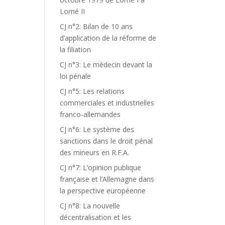
Lomé II
CJ n°2: Bilan de 10 ans
d’application de la réforme de
la filiation
CJ n°3: Le médecin devant la
loi pénale
CJ n°5: Les relations
commerciales et industrielles
franco-allemandes
CJ n°6: Le système des
sanctions dans le droit pénal
des mineurs en R.F.A.
CJ n°7: L’opinion publique
française et l’Allemagne dans
la perspective européenne
CJ n°8: La nouvelle
décentralisation et les