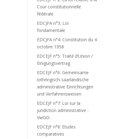
Cour constitutionnelle
fédérale
EDCJFA n°3: Loi
fondamentale
EDCJFA n°4: Constitution du 4
octobre 1958
EDCEJF n°5: Traité d’Union /
Einigungsvertrag
EDCEJF n°6: Gemeinsame
lothringisch-saarländische
administrative Einrichtungen
und Verfahrensweisen
EDCEJF n°7: Loi sur la
juridiction administrative -
VwGO-
EDCEJF n°8: Etudes
comparatives