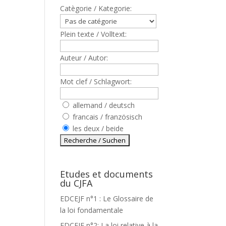
Catègorie / Kategorie:
Plein texte / Volltext:
Auteur / Autor:
Mot clef / Schlagwort:
allemand / deutsch
francais / französisch
les deux / beide
Etudes et documents
du CJFA
EDCEJF n°1 : Le Glossaire de
la loi fondamentale
EDCEJF n°2: La loi relative à la