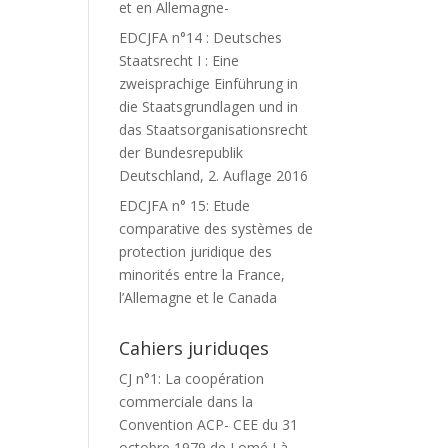
et en Allemagne-
EDCJFA n°14 : Deutsches
Staatsrecht I : Eine
zweisprachige Einführung in
die Staatsgrundlagen und in
das Staatsorganisationsrecht
der Bundesrepublik
Deutschland, 2. Auflage 2016
EDCJFA n° 15: Etude
comparative des systèmes de
protection juridique des
minorités entre la France,
l’Allemagne et le Canada
Cahiers juriduqes
CJ n°1: La coopération
commerciale dans la
Convention ACP- CEE du 31
octobre 1979 de Lomé I à