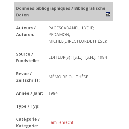
Données bibliographiques / Bibliografische
Daten
Auteurs /
PAGESCABANEL, LYDIE;
Autoren:
PEDAMON,
MICHEL(DIRECTEURDETHÊSE);
Source /
EDITEUR(S) : [S.L.] : [S.N.], 1984
Fundstelle:
Revue /
MÉMOIRE OU THÊSE
Zeitschrift:
Année / Jahr:
1984
Type / Typ:
Catégorie /
Familienrecht
Kategorie: