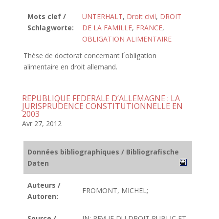
Mots clef /
UNTERHALT
,
Droit civil
,
DROIT
Schlagworte:
DE LA FAMILLE
,
FRANCE
,
OBLIGATION ALIMENTAIRE
Thèse de doctorat concernant l´obligation
alimentaire en droit allemand.
REPUBLIQUE FEDERALE D’ALLEMAGNE : LA
JURISPRUDENCE CONSTITUTIONNELLE EN
2003
Avr 27, 2012
Données bibliographiques / Bibliografische
Daten
Auteurs /
FROMONT, MICHEL;
Autoren:
Source /
IN: REVUE DU DROIT PUBLIC ET