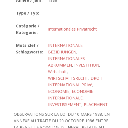
Année / Jahr:
1988
Type / Typ:
Catégorie /
Internationales Privatrecht
Kategorie:
Mots clef /
INTERNATIONALE
Schlagworte:
BEZIEHUNGEN
,
INTERNATIONALES
ABKOMMEN
,
INVESTITION
,
Wirtschaft
,
WIRTSCHAFTSRECHT
,
DROIT
INTERNATIONAL PRIVé
,
ECONOMIE
,
ECONOMIE
INTERNATIONALE
,
INVESTISSEMENT
,
PLACEMENT
OBSERVATIONS SUR LA LOI DU 10 MARS 1988, EN
ANNEXE AU TRAITE DU 20 OCTOBRE 1986 ENTRE
LA RFA ET LE ROYAUME DU NEPAL RELATIF AU