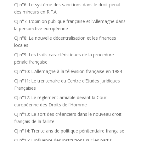
CJ n°6: Le système des sanctions dans le droit pénal
des mineurs en R.F.A.
CJ n°7: L’opinion publique française et l’Allemagne dans
la perspective européenne
CJ n°8: La nouvelle décentralisation et les finances
locales
CJ n°9: Les traits caractéristiques de la procedure
pénale française
CJ n°10: L’Allemagne à la télévision française en 1984
CJ n°11: Le trentenaire du Centre d’Etudes Juridiques
Françaises
CJ n°12: Le règlement amiable devant la Cour
européenne des Droits de l’Homme
CJ n°13: Le sort des créanciers dans le nouveau droit
français de la faillite
CJ n°14: Trente ans de politique pénitentiaire française
CJ n°15: L’influence des institutions sur les partis