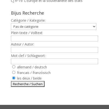
CJ n°19: L’Europe et la souveraineté des Etats
Bijus Recherche
Catègorie / Kategorie:
Plein texte / Volltext:
Auteur / Autor:
Mot clef / Schlagwort:
allemand / deutsch
francais / französisch
les deux / beide