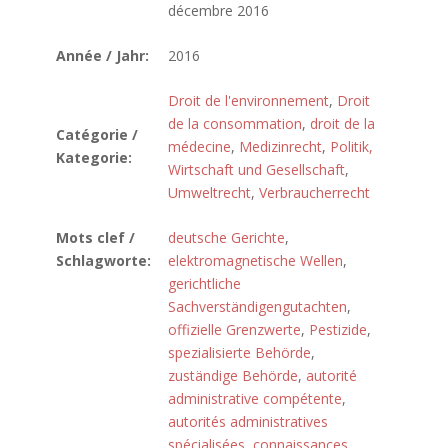
décembre 2016
Année / Jahr:
2016
Droit de l'environnement
,
Droit
de la consommation
,
droit de la
Catégorie /
médecine
,
Medizinrecht
,
Politik,
Kategorie:
Wirtschaft und Gesellschaft
,
Umweltrecht
,
Verbraucherrecht
Mots clef /
deutsche Gerichte
,
Schlagworte:
elektromagnetische Wellen
,
gerichtliche
Sachverständigengutachten
,
offizielle Grenzwerte
,
Pestizide
,
spezialisierte Behörde
,
zuständige Behörde
,
autorité
administrative compétente
,
autorités administratives
spécialisées
,
connaissances