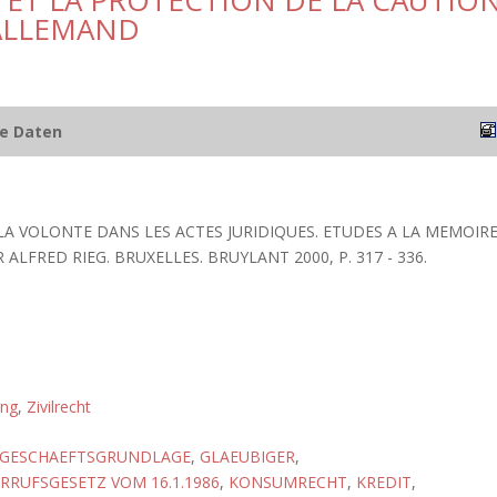
 ET LA PROTECTION DE LA CAUTIO
 ALLEMAND
he Daten
 LA VOLONTE DANS LES ACTES JURIDIQUES. ETUDES A LA MEMOIR
ALFRED RIEG. BRUXELLES. BRUYLANT 2000, P. 317 - 336.
ung
,
Zivilrecht
GESCHAEFTSGRUNDLAGE
,
GLAEUBIGER
,
RUFSGESETZ VOM 16.1.1986
,
KONSUMRECHT
,
KREDIT
,