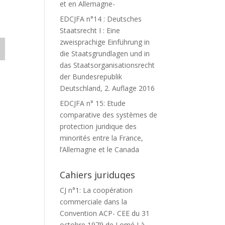
et en Allemagne-
EDCJFA n°14 : Deutsches
Staatsrecht I : Eine
zweisprachige Einführung in
die Staatsgrundlagen und in
das Staatsorganisationsrecht
der Bundesrepublik
Deutschland, 2. Auflage 2016
EDCJFA n° 15: Etude
comparative des systèmes de
protection juridique des
minorités entre la France,
l’Allemagne et le Canada
Cahiers juriduqes
CJ n°1: La coopération
commerciale dans la
Convention ACP- CEE du 31
octobre 1979 de Lomé I à