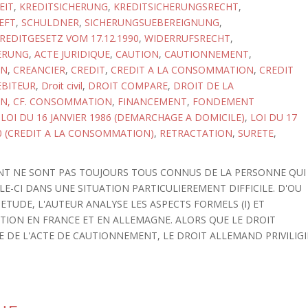
EIT
,
KREDITSICHERUNG
,
KREDITSICHERUNGSRECHT
,
EFT
,
SCHULDNER
,
SICHERUNGSUEBEREIGNUNG
,
EDITGESETZ VOM 17.12.1990
,
WIDERRUFSRECHT
,
ERUNG
,
ACTE JURIDIQUE
,
CAUTION
,
CAUTIONNEMENT
,
ON
,
CREANCIER
,
CREDIT
,
CREDIT A LA CONSOMMATION
,
CREDIT
BITEUR
,
Droit civil
,
DROIT COMPARE
,
DROIT DE LA
, CF. CONSOMMATION
,
FINANCEMENT
,
FONDEMENT
,
LOI DU 16 JANVIER 1986 (DEMARCHAGE A DOMICILE)
,
LOI DU 17
 (CREDIT A LA CONSOMMATION)
,
RETRACTATION
,
SURETE
,
ENT NE SONT PAS TOUJOURS TOUS CONNUS DE LA PERSONNE QUI
ELLE-CI DANS UNE SITUATION PARTICULIEREMENT DIFFICILE. D'OU
ETUDE, L'AUTEUR ANALYSE LES ASPECTS FORMELS (I) ET
AUTION EN FRANCE ET EN ALLEMAGNE. ALORS QUE LE DROIT
E DE L'ACTE DE CAUTIONNEMENT, LE DROIT ALLEMAND PRIVILIGI