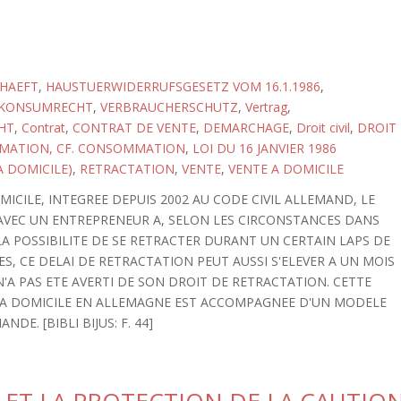
HAEFT
,
HAUSTUERWIDERRUFSGESETZ VOM 16.1.1986
,
KONSUMRECHT
,
VERBRAUCHERSCHUTZ
,
Vertrag
,
HT
,
Contrat
,
CONTRAT DE VENTE
,
DEMARCHAGE
,
Droit civil
,
DROIT
MATION, CF. CONSOMMATION
,
LOI DU 16 JANVIER 1986
 DOMICILE)
,
RETRACTATION
,
VENTE
,
VENTE A DOMICILE
MICILE, INTEGREE DEPUIS 2002 AU CODE CIVIL ALLEMAND, LE
VEC UN ENTREPRENEUR A, SELON LES CIRCONSTANCES DANS
LA POSSIBILITE DE SE RETRACTER DURANT UN CERTAIN LAPS DE
S, CE DELAI DE RETRACTATION PEUT AUSSI S'ELEVER A UN MOIS
N'A PAS ETE AVERTI DE SON DROIT DE RETRACTATION. CETTE
A DOMICILE EN ALLEMAGNE EST ACCOMPAGNEE D'UN MODELE
E. [BIBLI BIJUS: F. 44]