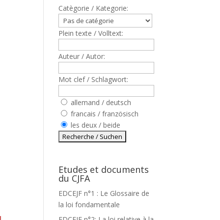
Catègorie / Kategorie:
Plein texte / Volltext:
Auteur / Autor:
Mot clef / Schlagwort:
allemand / deutsch
francais / französisch
les deux / beide
Etudes et documents
du CJFA
EDCEJF n°1 : Le Glossaire de
la loi fondamentale
EDCEJF n°2: La loi relative à la