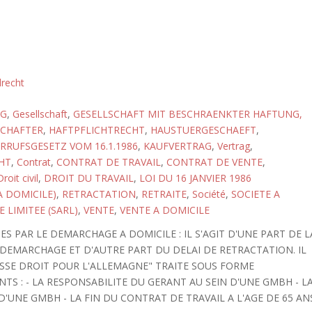
lrecht
AG
,
Gesellschaft
,
GESELLSCHAFT MIT BESCHRAENKTER HAFTUNG,
SCHAFTER
,
HAFTPFLICHTRECHT
,
HAUSTUERGESCHAEFT
,
RUFSGESETZ VOM 16.1.1986
,
KAUFVERTRAG
,
Vertrag
,
HT
,
Contrat
,
CONTRAT DE TRAVAIL
,
CONTRAT DE VENTE
,
Droit civil
,
DROIT DU TRAVAIL
,
LOI DU 16 JANVIER 1986
 DOMICILE)
,
RETRACTATION
,
RETRAITE
,
Société
,
SOCIETE A
 LIMITEE (SARL)
,
VENTE
,
VENTE A DOMICILE
 PAR LE DEMARCHAGE A DOMICILE : IL S'AGIT D'UNE PART DE L
DEMARCHAGE ET D'AUTRE PART DU DELAI DE RETRACTATION. IL
ASSE DROIT POUR L'ALLEMAGNE" TRAITE SOUS FORME
NTS : - LA RESPONSABILITE DU GERANT AU SEIN D'UNE GMBH - L
D'UNE GMBH - LA FIN DU CONTRAT DE TRAVAIL A L'AGE DE 65 AN