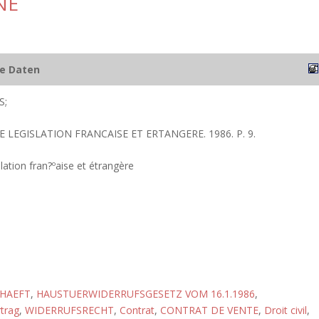
NE
he Daten
S;
E LEGISLATION FRANCAISE ET ERTANGERE. 1986. P. 9.
lation fran?ºaise et étrangère
HAEFT
,
HAUSTUERWIDERRUFSGESETZ VOM 16.1.1986
,
trag
,
WIDERRUFSRECHT
,
Contrat
,
CONTRAT DE VENTE
,
Droit civil
,