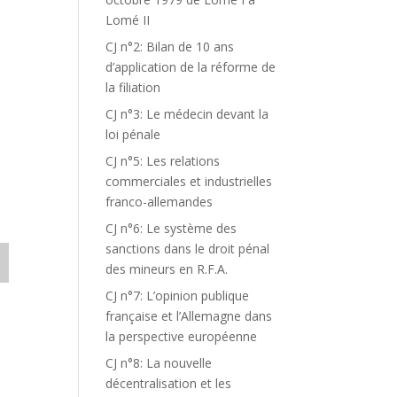
Lomé II
CJ n°2: Bilan de 10 ans
d’application de la réforme de
la filiation
CJ n°3: Le médecin devant la
loi pénale
CJ n°5: Les relations
commerciales et industrielles
franco-allemandes
CJ n°6: Le système des
sanctions dans le droit pénal
des mineurs en R.F.A.
CJ n°7: L’opinion publique
française et l’Allemagne dans
la perspective européenne
CJ n°8: La nouvelle
décentralisation et les