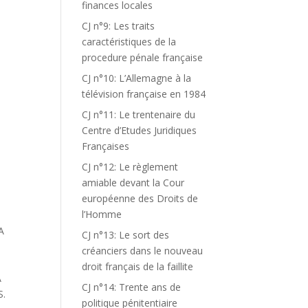
finances locales
CJ n°9: Les traits
caractéristiques de la
procedure pénale française
CJ n°10: L’Allemagne à la
télévision française en 1984
CJ n°11: Le trentenaire du
Centre d’Etudes Juridiques
Françaises
CJ n°12: Le règlement
amiable devant la Cour
européenne des Droits de
l’Homme
A
CJ n°13: Le sort des
créanciers dans le nouveau
droit français de la faillite
A
CJ n°14: Trente ans de
S.
politique pénitentiaire