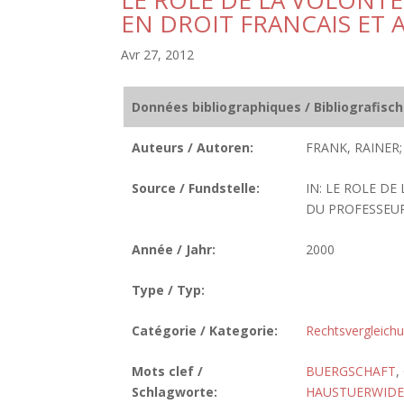
LE ROLE DE LA VOLONTE
EN DROIT FRANCAIS ET
Avr 27, 2012
Données bibliographiques / Bibliografisc
Auteurs / Autoren:
FRANK, RAINER;
Source / Fundstelle:
IN: LE ROLE DE
DU PROFESSEUR 
Année / Jahr:
2000
Type / Typ:
Catégorie / Kategorie:
Rechtsvergleich
Mots clef /
BUERGSCHAFT
,
Schlagworte:
HAUSTUERWIDER