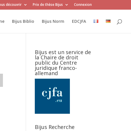
us découvrir
Prix de thèse Bijus
Connexion
me
Bijus Biblio
Bijus Norm
EDCJFA
Bijus est un service de
la Chaire de droit
public du Centre
juridique franco-
allemand
Bijus Recherche