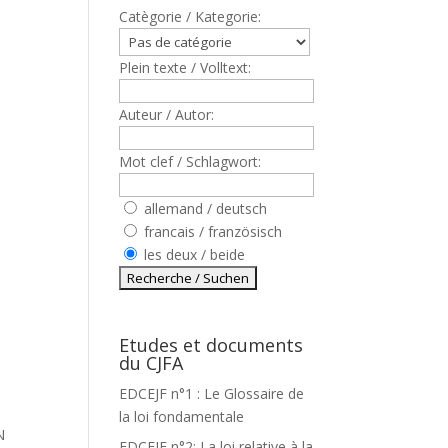
Catègorie / Kategorie:
Plein texte / Volltext:
Auteur / Autor:
Mot clef / Schlagwort:
allemand / deutsch
francais / französisch
les deux / beide
Etudes et documents
du CJFA
EDCEJF n°1 : Le Glossaire de
la loi fondamentale
N
EDCEJF n°2: La loi relative à la