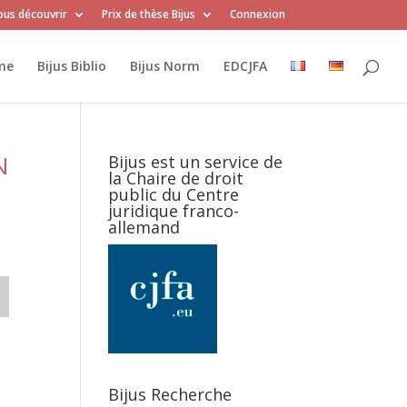
us découvrir
Prix de thèse Bijus
Connexion
me
Bijus Biblio
Bijus Norm
EDCJFA
N
Bijus est un service de
la Chaire de droit
public du Centre
juridique franco-
allemand
Bijus Recherche