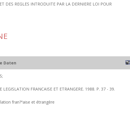
RET DES REGLES INTRODUITE PAR LA DERNIERE LOI POUR
NE
he Daten
S;
E LEGISLATION FRANCAISE ET ETRANGERE. 1988. P. 37 - 39.
lation fran?ºaise et étrangère