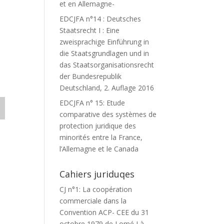
et en Allemagne-
EDCJFA n°14 : Deutsches
Staatsrecht I : Eine
zweisprachige Einführung in
die Staatsgrundlagen und in
das Staatsorganisationsrecht
der Bundesrepublik
Deutschland, 2. Auflage 2016
EDCJFA n° 15: Etude
comparative des systèmes de
protection juridique des
minorités entre la France,
l’Allemagne et le Canada
Cahiers juriduqes
CJ n°1: La coopération
commerciale dans la
Convention ACP- CEE du 31
octobre 1979 de Lomé I à