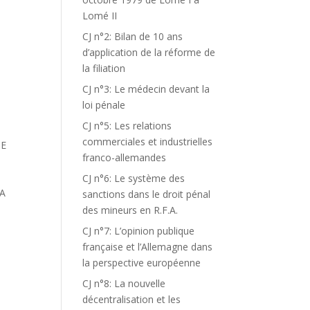
Lomé II
CJ n°2: Bilan de 10 ans
d’application de la réforme de
la filiation
CJ n°3: Le médecin devant la
loi pénale
CJ n°5: Les relations
commerciales et industrielles
DE
franco-allemandes
CJ n°6: Le système des
 A
sanctions dans le droit pénal
des mineurs en R.F.A.
CJ n°7: L’opinion publique
française et l’Allemagne dans
la perspective européenne
S
CJ n°8: La nouvelle
décentralisation et les