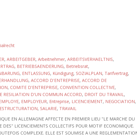
ialrecht
ER
,
ARBEITGEBER
,
Arbeitnehmer
,
ARBEITSVERHAELTNIS
,
ERTRAG
,
BETRIEBSAENDERUNG
,
Betriebsrat
,
INBARUNG
,
ENTLASSUNG
,
Kündigung
,
SOZIALPLAN
,
Tarifvertrag
,
ERHANDLUNG
,
ACCORD D'ENTREPRISE
,
ACCORD DE
ION
,
COMITE D'ENTREPRISE
,
CONVENTION COLLECTIVE
,
E RESILIATION D'UN COMMUN ACCORD
,
DROIT DU TRAVAIL
,
EMPLOYE
,
EMPLOYEUR
,
Entreprise
,
LICENCIEMENT
,
NEGOCIATION
,
ESTRUCTURATION
,
SALARIE
,
TRAVAIL
QUE EN ALLEMAGNE AFFECTE EN PREMIER LIEU "LE MARCHE DU
LE DES" LICENCIEMENTS COLLECTIFS POUR MOTIF ECONOMIQUE.
TOUTEFOIS COMPLEXE. ELLE EST SOUMISE A UNE REGLEMENTATIO