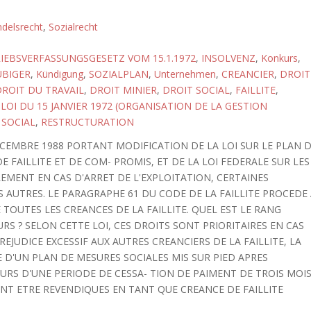
delsrecht
,
Sozialrecht
IEBSVERFASSUNGSGESETZ VOM 15.1.1972
,
INSOLVENZ
,
Konkurs
,
BIGER
,
Kündigung
,
SOZIALPLAN
,
Unternehmen
,
CREANCIER
,
DROIT
ROIT DU TRAVAIL
,
DROIT MINIER
,
DROIT SOCIAL
,
FAILLITE
,
,
LOI DU 15 JANVIER 1972 (ORGANISATION DE LA GESTION
 SOCIAL
,
RESTRUCTURATION
ECEMBRE 1988 PORTANT MODIFICATION DE LA LOI SUR LE PLAN 
 FAILLITE ET DE COM- PROMIS, ET DE LA LOI FEDERALE SUR LES
LEMENT EN CAS D'ARRET DE L'EXPLOITATION, CERTAINES
 AUTRES. LE PARAGRAPHE 61 DU CODE DE LA FAILLITE PROCEDE
TOUTES LES CREANCES DE LA FAILLITE. QUEL EST LE RANG
RS ? SELON CETTE LOI, CES DROITS SONT PRIORITAIRES EN CAS
REJUDICE EXCESSIF AUX AUTRES CREANCIERS DE LA FAILLITE, LA
E D'UN PLAN DE MESURES SOCIALES MIS SUR PIED APRES
OURS D'UNE PERIODE DE CESSA- TION DE PAIMENT DE TROIS MOI
NT ETRE REVENDIQUES EN TANT QUE CREANCE DE FAILLITE