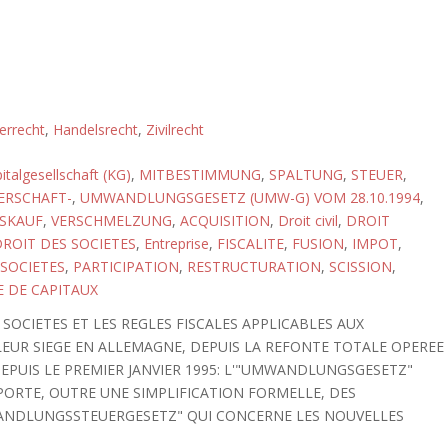
errecht
,
Handelsrecht
,
Zivilrecht
italgesellschaft (KG)
,
MITBESTIMMUNG
,
SPALTUNG
,
STEUER
,
ERSCHAFT-
,
UMWANDLUNGSGESETZ (UMW-G) VOM 28.10.1994
,
SKAUF
,
VERSCHMELZUNG
,
ACQUISITION
,
Droit civil
,
DROIT
ROIT DES SOCIETES
,
Entreprise
,
FISCALITE
,
FUSION
,
IMPOT
,
 SOCIETES
,
PARTICIPATION
,
RESTRUCTURATION
,
SCISSION
,
E DE CAPITAUX
SOCIETES ET LES REGLES FISCALES APPLICABLES AUX
EUR SIEGE EN ALLEMAGNE, DEPUIS LA REFONTE TOTALE OPEREE
DEPUIS LE PREMIER JANVIER 1995: L'"UMWANDLUNGSGESETZ"
PPORTE, OUTRE UNE SIMPLIFICATION FORMELLE, DES
WANDLUNGSSTEUERGESETZ" QUI CONCERNE LES NOUVELLES