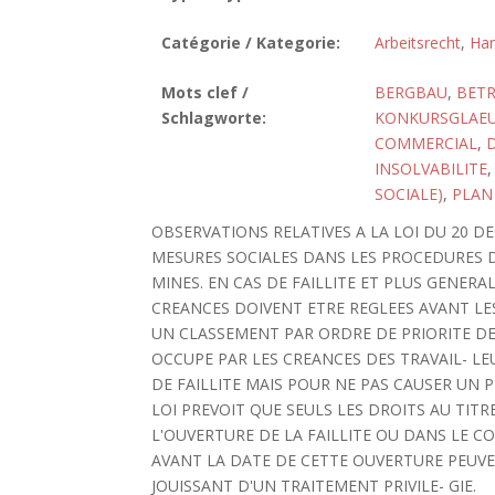
Catégorie / Kategorie:
Arbeitsrecht
,
Han
Mots clef /
BERGBAU
,
BETR
Schlagworte:
KONKURSGLAEU
COMMERCIAL
,
D
INSOLVABILITE
SOCIALE)
,
PLAN
OBSERVATIONS RELATIVES A LA LOI DU 20 D
MESURES SOCIALES DANS LES PROCEDURES DE
MINES. EN CAS DE FAILLITE ET PLUS GENERA
CREANCES DOIVENT ETRE REGLEES AVANT LES
UN CLASSEMENT PAR ORDRE DE PRIORITE DE 
OCCUPE PAR LES CREANCES DES TRAVAIL- LEU
DE FAILLITE MAIS POUR NE PAS CAUSER UN P
LOI PREVOIT QUE SEULS LES DROITS AU TITR
L'OUVERTURE DE LA FAILLITE OU DANS LE C
AVANT LA DATE DE CETTE OUVERTURE PEUVE
JOUISSANT D'UN TRAITEMENT PRIVILE- GIE.