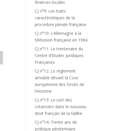
finances locales
CJ n°9: Les traits
caractéristiques de la
procedure pénale française
CJ n°10: L’Allemagne à la
télévision française en 1984
CJ n°11: Le trentenaire du
Centre d’Etudes Juridiques
Françaises
CJ n°12: Le règlement
amiable devant la Cour
européenne des Droits de
l’Homme
CJ n°13: Le sort des
créanciers dans le nouveau
droit français de la faillite
CJ n°14: Trente ans de
politique pénitentiaire