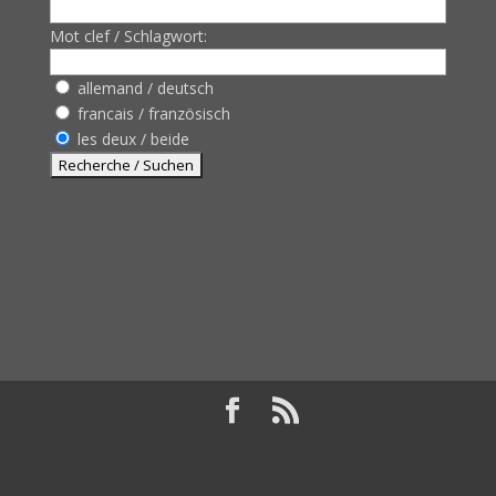
Mot clef / Schlagwort:
allemand / deutsch
francais / französisch
les deux / beide
Design de
Elegant Themes
| Propulsé par
WordPress