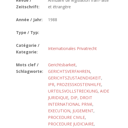
Revue /
Annuaire de législation fran?ºaise
Zeitschrift:
et étrangère
Année / Jahr:
1988
Type / Typ:
Catégorie /
Internationales Privatrecht
Kategorie:
Mots clef /
Gerichtsbarkeit
,
Schlagworte:
GERICHTSVERFAHREN
,
GERICHTSZUSTAENDIGKEIT
,
IPR
,
PROZESSKOSTENHILFE
,
URTEILSVOLLSTRECKUNG
,
AIDE
JURIDIQUE
,
DIP
,
DROIT
INTERNATIONAL PRIVé
,
EXECUTION
,
JUGEMENT
,
PROCEDURE CIVILE
,
PROCEDURE JUDICIAIRE
,