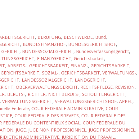
ARBEITSGERICHT
,
BERUFUNG
,
BESCHWERDE
,
Bund
,
SGERICHT
,
BUNDESFINANZHOF
,
BUNDESGERICHTSHOF
,
GERICHT
,
BUNDESSOZIALGERICHT
,
Bundesverfassungsgericht
,
LTUNGSGERICHT
,
FINANZGERICHT
,
Gerichtsbarkeit
,
T, ARBEITS-
,
GERICHTSBARKEIT, FINANZ-
,
GERICHTSBARKEIT,
,
GERICHTSBARKEIT, SOZIAL-
,
GERICHTSBARKEIT, VERWALTUNGS-
,
SGERICHT
,
LANDESSOZIALGERICHT
,
LANDGERICHT
,
RICHT
,
OBERVERWALTUNGSGERICHT
,
RECHTSPFLEGE
,
REVISION
,
ER, BERUFS-
,
RICHTER, NICHTBERUFS-
,
SCHOEFFENGERICHT
,
,
VERWALTUNGSGERICHT
,
VERWALTUNGSGERICHTSHOF
,
APPEL
,
nnelle Fédérale
,
COUR FEDERALE ADMINISTRATIVE
,
COUR
STICE
,
COUR FEDERALE DES BREVETS
,
COUR FEDERALE DES
 FEDERALE DU CONTENTIEUX SOCIAL
,
COUR FEDERALE DU
ATION
,
JUGE
,
JUGE NON PROFESSIONNEL
,
JUGE PROFESSIONNEL
,
URIDICTION ADMINISTRATIVE
,
JURIDICTION DU TRAVAIL
,