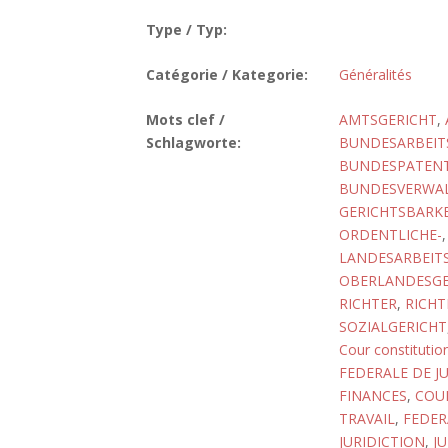
Type / Typ:
Catégorie / Kategorie:
Généralités
Mots clef /
AMTSGERICHT
,
Schlagworte:
BUNDESARBEIT
BUNDESPATENT
BUNDESVERWA
GERICHTSBARKEI
ORDENTLICHE-
LANDESARBEIT
OBERLANDESGE
RICHTER
,
RICHT
SOZIALGERICHT
Cour constitutio
FEDERALE DE JU
FINANCES
,
COUR
TRAVAIL
,
FEDER
JURIDICTION
,
J