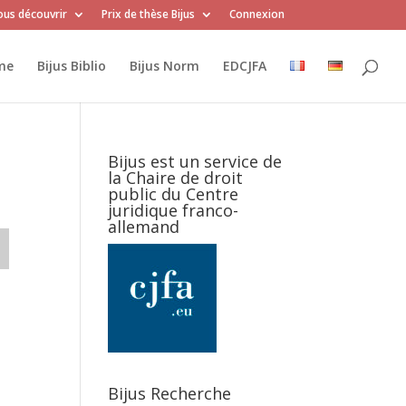
us découvrir
Prix de thèse Bijus
Connexion
me
Bijus Biblio
Bijus Norm
EDCJFA
Bijus est un service de
la Chaire de droit
public du Centre
juridique franco-
allemand
Bijus Recherche