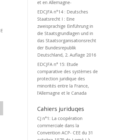
et en Allemagne-
EDCJFA n°14 : Deutsches
Staatsrecht I : Eine
zweisprachige Einführung in
DE
die Staatsgrundlagen und in
das Staatsorganisationsrecht
der Bundesrepublik
Deutschland, 2. Auflage 2016
EDCJFA n° 15: Etude
comparative des systèmes de
protection juridique des
minorités entre la France,
l’Allemagne et le Canada
Cahiers juriduqes
CJ n°1: La coopération
commerciale dans la
Convention ACP- CEE du 31
octobre 1979 de Lomé I à