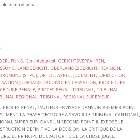
nale de droit pénal
e
BERUFUNG
,
Gerichtsbarkeit
,
GERICHTSVERFAHREN
,
ASSUNG
,
LANDGERICHT
,
OBERLANDESGERICHT
,
REVISION
,
ORDNUNG (STPO)
,
URTEIL
,
APPEL
,
JUGEMENT
,
JURIDICTION
,
SATION JUDICIAIRE
,
POURVOI EN CASSATION
,
PROCEDURE
CEDURE PENALE
,
PROCES PENAL
,
TRIBUNAL
,
TRIBUNAL
IBUNAL REGIONAL
,
TRIBUNAL REGIONAL SUPERIEUR
U PROCES PENAL, L'AUTEUR ENVISAGE DANS UN PREMIER POINT
SSUMENT LA PHASE DECISOIRE A SAVOIR LE TRIBUNAL CANTONAL
IONAL SUPERIEUR. DANS UN SECOND POINT IL EXPOSE LE
STRUCTION DEFINITIVE, LA DECISION, LA CRITIQUE DE LA
URS, LE PRINCIPE DE L'AUTORITE DE LA CHOSE JUGEE.