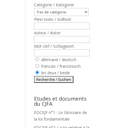
Catègorie / Kategorie:
Plein texte / Volltext:
Auteur / Autor:
Mot clef / Schlagwort:
allemand / deutsch
francais / französisch
les deux / beide
Etudes et documents
du CJFA
EDCEJF n°1 : Le Glossaire de
la loi fondamentale
EDCEJF n°2: La loi relative à la