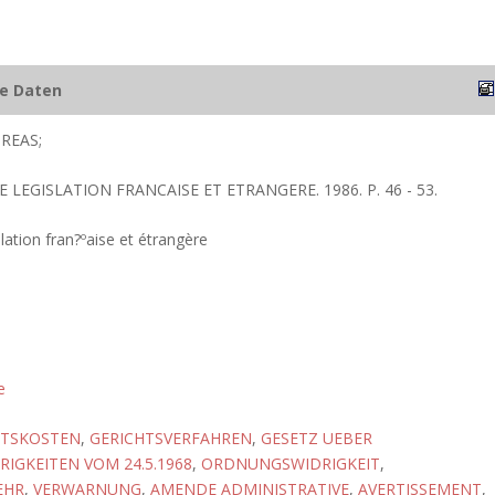
he Daten
REAS;
E LEGISLATION FRANCAISE ET ETRANGERE. 1986. P. 46 - 53.
lation fran?ºaise et étrangère
e
HTSKOSTEN
,
GERICHTSVERFAHREN
,
GESETZ UEBER
GKEITEN VOM 24.5.1968
,
ORDNUNGSWIDRIGKEIT
,
EHR
,
VERWARNUNG
,
AMENDE ADMINISTRATIVE
,
AVERTISSEMENT
,