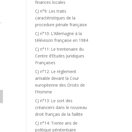
finances locales
CJ n°9: Les traits
caractéristiques de la
-
procedure pénale française
CJ n°10: L’Allemagne à la
télévision française en 1984
CJ n°11: Le trentenaire du
Centre d’Etudes Juridiques
Françaises
CJ n°12: Le règlement
amiable devant la Cour
européenne des Droits de
l’Homme
CJ n°13: Le sort des
créanciers dans le nouveau
droit français de la faillite
CJ n°14: Trente ans de
politique pénitentiaire