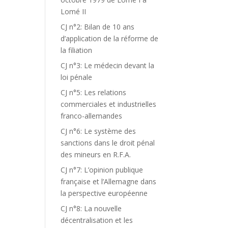
Lomé II
CJ n°2: Bilan de 10 ans
d’application de la réforme de
la filiation
CJ n°3: Le médecin devant la
loi pénale
CJ n°5: Les relations
commerciales et industrielles
franco-allemandes
CJ n°6: Le système des
sanctions dans le droit pénal
des mineurs en R.F.A.
CJ n°7: L’opinion publique
française et l’Allemagne dans
la perspective européenne
CJ n°8: La nouvelle
décentralisation et les