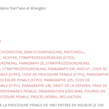
lation fran?ºaise et étrangère
e
ICHTSKOSTEN
,
GERICHTSVERFASSUNG
,
PROTOKOLL
,
T
,
RICHTER
,
STRAFPROZESSORDNUNG (STPO)
,
ORDNUNG, PARAGRAPH 25
,
STRAFPROZESSORDNUNG,
9
,
STRAFPROZESSORDNUNG, PARAGRAPH 249
,
AVOCAT
,
CODE DE
ALE (STPO)
,
CODE DE PROCEDURE PENALE (STPO), PARAGRAPHE
OCEDURE PENALE (STPO), PARAGRAPHE 229
,
CODE DE
ALE (STPO), PARAGRAPHE 249
,
DROIT DE LA DEFENSE
,
FRAIS DE
RDONNANCE PENALE
,
ORGANISATION JUDICIAIRE
,
POURVOI EN
OCEDURE PENALE
,
PROCES-VERBAL
,
RECUSATION
 LA PROCEDURE PENALE DE 1987 ENTREE EN VIGUEUR LE 1ER