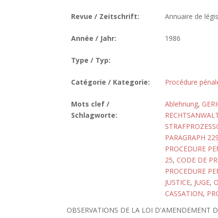
Revue / Zeitschrift:
Annuaire de légis
Année / Jahr:
1986
Type / Typ:
Catégorie / Kategorie:
Procédure pénal
Mots clef /
Ablehnung
,
GER
Schlagworte:
RECHTSANWAL
STRAFPROZESS
PARAGRAPH 22
PROCEDURE PEN
25
,
CODE DE PR
PROCEDURE PEN
JUSTICE
,
JUGE
,
O
CASSATION
,
PR
OBSERVATIONS DE LA LOI D'AMENDEMENT DE