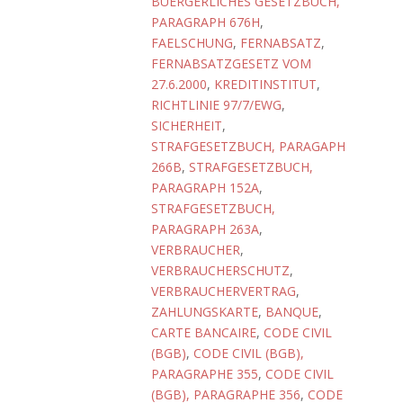
BUERGERLICHES GESETZBUCH,
PARAGRAPH 676H
,
FAELSCHUNG
,
FERNABSATZ
,
FERNABSATZGESETZ VOM
27.6.2000
,
KREDITINSTITUT
,
RICHTLINIE 97/7/EWG
,
SICHERHEIT
,
STRAFGESETZBUCH, PARAGAPH
266B
,
STRAFGESETZBUCH,
PARAGRAPH 152A
,
STRAFGESETZBUCH,
PARAGRAPH 263A
,
VERBRAUCHER
,
VERBRAUCHERSCHUTZ
,
VERBRAUCHERVERTRAG
,
ZAHLUNGSKARTE
,
BANQUE
,
CARTE BANCAIRE
,
CODE CIVIL
(BGB)
,
CODE CIVIL (BGB),
PARAGRAPHE 355
,
CODE CIVIL
(BGB), PARAGRAPHE 356
,
CODE