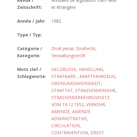
Revue /
Annuaire de législation fran?ºaise
Zeitschrift:
et étrangère
Année / Jahr:
1982
Type / Typ:
Catégorie /
Droit pénal
,
Strafrecht
,
Kategorie:
Verwaltungsrecht
Mots clef /
GELDBUSSE
,
HANDLUNG,
Schlagworte:
STRAFBARE-
,
KRAFTFAHRZEUG
,
ORDNUNGSWIDRIGKEIT
,
STRAFTAT
,
STRASSENVERKEHR
,
STRASSENVERKEHRSGESETZ
VOM 19.12.1952
,
VERKEHR
,
AMENDE
,
AMENDE
ADMINISTRATIVE
,
CIRCULATION
,
CONTRAVENTION
,
DROIT