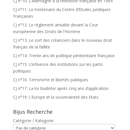
CJ n°10: L’Allemagne à la télévision française en 1984
CJ n°11: Le trentenaire du Centre d’Etudes Juridiques
Françaises
CJ n°12: Le règlement amiable devant la Cour
européenne des Droits de l’Homme
CJ n°13: Le sort des créanciers dans le nouveau droit
français de la faillite
CJ n°14: Trente ans de politique pénitentiaire française
CJ n°15: L’influence des institutions sur les partis
politiques
CJ n°16: Terrorisme et libertés publiques
CJ n°17: La loi Badinter après cinq ans d’application
CJ n°19: L’Europe et la souveraineté des Etats
Bijus Recherche
Catègorie / Kategorie: