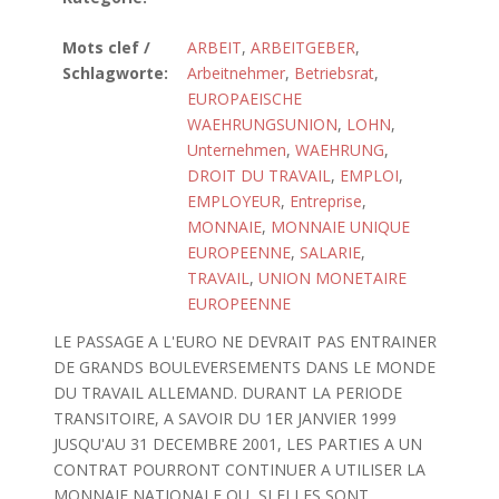
Mots clef /
ARBEIT
,
ARBEITGEBER
,
Schlagworte:
Arbeitnehmer
,
Betriebsrat
,
EUROPAEISCHE
WAEHRUNGSUNION
,
LOHN
,
Unternehmen
,
WAEHRUNG
,
DROIT DU TRAVAIL
,
EMPLOI
,
EMPLOYEUR
,
Entreprise
,
MONNAIE
,
MONNAIE UNIQUE
EUROPEENNE
,
SALARIE
,
TRAVAIL
,
UNION MONETAIRE
EUROPEENNE
LE PASSAGE A L'EURO NE DEVRAIT PAS ENTRAINER
DE GRANDS BOULEVERSEMENTS DANS LE MONDE
DU TRAVAIL ALLEMAND. DURANT LA PERIODE
TRANSITOIRE, A SAVOIR DU 1ER JANVIER 1999
JUSQU'AU 31 DECEMBRE 2001, LES PARTIES A UN
CONTRAT POURRONT CONTINUER A UTILISER LA
MONNAIE NATIONALE OU, SI ELLES SONT