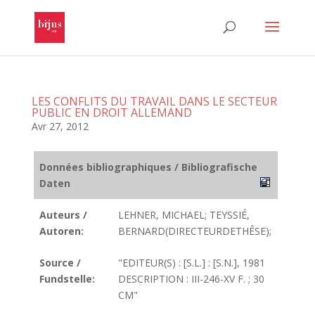
LES CONFLITS DU TRAVAIL DANS LE SECTEUR
PUBLIC EN DROIT ALLEMAND
Avr 27, 2012
Données bibliographiques / Bibliografische
Daten
Auteurs /
LEHNER, MICHAEL; TEYSSIÉ,
Autoren:
BERNARD(DIRECTEURDETHÊSE);
Source /
"EDITEUR(S) : [S.L.] : [S.N.], 1981
Fundstelle:
DESCRIPTION : III-246-XV F. ; 30
CM"