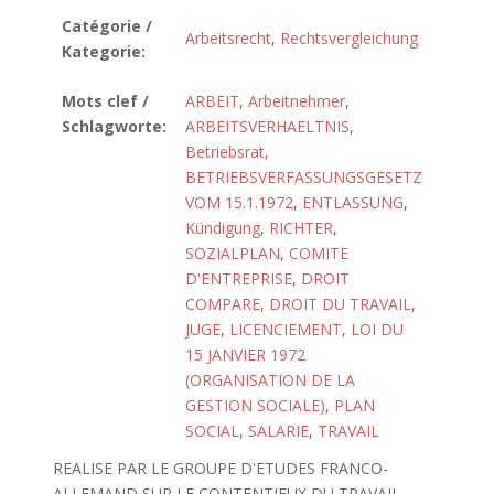
Catégorie /
Arbeitsrecht
,
Rechtsvergleichung
Kategorie:
Mots clef /
ARBEIT
,
Arbeitnehmer
,
Schlagworte:
ARBEITSVERHAELTNIS
,
Betriebsrat
,
BETRIEBSVERFASSUNGSGESETZ
VOM 15.1.1972
,
ENTLASSUNG
,
Kündigung
,
RICHTER
,
SOZIALPLAN
,
COMITE
D'ENTREPRISE
,
DROIT
COMPARE
,
DROIT DU TRAVAIL
,
JUGE
,
LICENCIEMENT
,
LOI DU
15 JANVIER 1972
(ORGANISATION DE LA
GESTION SOCIALE)
,
PLAN
SOCIAL
,
SALARIE
,
TRAVAIL
REALISE PAR LE GROUPE D'ETUDES FRANCO-
ALLEMAND SUR LE CONTENTIEUX DU TRAVAIL,