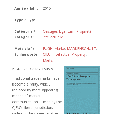
Année / Jahr:
2015
Type / Typ:
Catégorie /
Geistiges Eigentum
,
Propriété
Kategorie:
intellectuelle
Mots clef /
EUGH
,
Marke
,
MARKENSCHUTZ
,
Schlagworte:
CJEU
,
Intellectual Property
,
Marks
ISBN 978-3-8487-1545-9
Traditional trade marks have
become a rarity, widely
replaced by more appealing
means of market
communication. Fueled by the
CJEU's liberal jurisdiction,
widening the subject matter