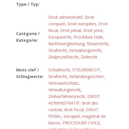
Type / Typ:
Droit administratif
,
Droit
comparé
,
Droit européen
,
Droit
fiscal
,
Droit pénal
,
Droit privé
,
Catégorie /
Europarecht
,
Procédure civile
,
Kategorie:
Rechtsvergleichung
,
Steuerrecht
,
Strafrecht
,
Verwaltungsrecht
,
Zivilprozeßrecht
,
Zivilrecht
Mots clef /
Schuldrecht
,
STEUERRECHT
,
Schlagworte:
Strafrecht
,
Verbindungsrichter
,
Vertrauenschutz
,
Verwaltungsrecht
,
Zivilverfahrensrecht
,
DROIT
ADMINISTRATIF
,
droit des
contrat
,
droit fiscal
,
DROIT
PENAL
,
estoppel
,
magistrat de
liaison
,
PROCEDURE CIVILE
,