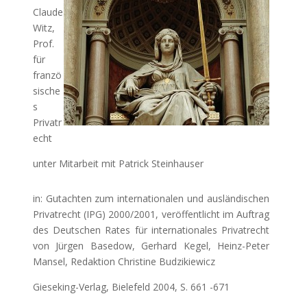
Claude
Witz,
Prof.
für
franzö
sische
s
Privatr
echt
unter Mitarbeit mit Patrick Steinhauser
in: Gutachten zum internationalen und ausländischen
Privatrecht (IPG) 2000/2001, veröffentlicht im Auftrag
des Deutschen Rates für internationales Privatrecht
von Jürgen Basedow, Gerhard Kegel, Heinz-Peter
Mansel, Redaktion Christine Budzikiewicz
Gieseking-Verlag, Bielefeld 2004, S. 661 -671