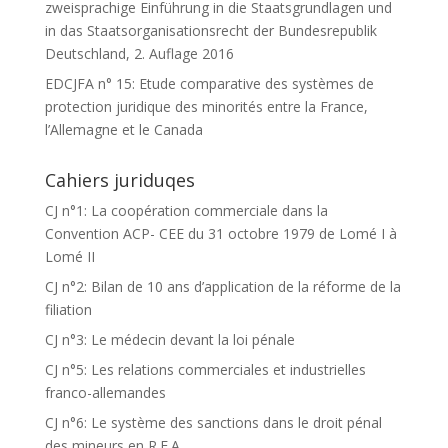
zweisprachige Einführung in die Staatsgrundlagen und
in das Staatsorganisationsrecht der Bundesrepublik
Deutschland, 2. Auflage 2016
EDCJFA n° 15: Etude comparative des systèmes de
protection juridique des minorités entre la France,
l’Allemagne et le Canada
Cahiers juriduqes
CJ n°1: La coopération commerciale dans la
Convention ACP- CEE du 31 octobre 1979 de Lomé I à
Lomé II
CJ n°2: Bilan de 10 ans d’application de la réforme de la
filiation
CJ n°3: Le médecin devant la loi pénale
CJ n°5: Les relations commerciales et industrielles
franco-allemandes
CJ n°6: Le système des sanctions dans le droit pénal
des mineurs en R.F.A.