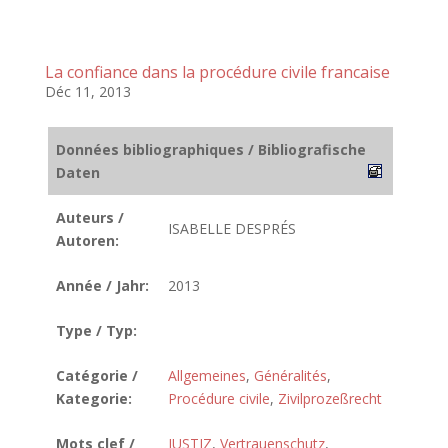
La confiance dans la procédure civile francaise
Déc 11, 2013
Données bibliographiques / Bibliografische
Daten
Auteurs /
ISABELLE DESPRÉS
Autoren:
Année / Jahr:
2013
Type / Typ:
Catégorie /
Allgemeines
,
Généralités
,
Kategorie:
Procédure civile
,
Zivilprozeßrecht
Mots clef /
JUSTIZ
,
Vertrauenschutz
,