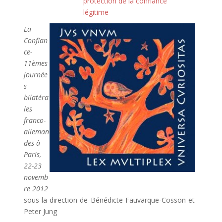
protection de la confiance
légitime
La
Confian
ce-
11èmes
journée
s
bilatéra
les
franco-
alleman
des à
Paris,
22-23
novemb
re 2012
sous la direction de Bénédicte Fauvarque-Cosson et
Peter Jung