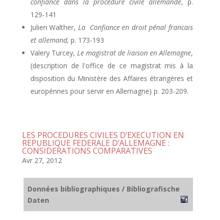
confiance dans la procédure civile allemande
, p.
129-141
Julien Walther,
La Confiance en droit pénal francais
et allemand,
p. 173-193
Valery Turcey,
Le magistrat de liaison en Allemagne
,
(description de l'office de ce magistrat mis à la
disposition du Ministère des Affaires étrangères et
europénnes pour servir en Allemagne) p. 203-209.
LES PROCEDURES CIVILES D’EXECUTION EN
REPUBLIQUE FEDERALE D’ALLEMAGNE :
CONSIDERATIONS COMPARATIVES
Avr 27, 2012
Données bibliographiques / Bibliografische
Daten