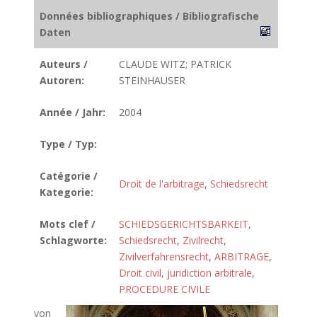
Données bibliographiques / Bibliografische
Daten
Auteurs /
CLAUDE WITZ; PATRICK
Autoren:
STEINHAUSER
Année / Jahr:
2004
Type / Typ:
Catégorie /
Droit de l'arbitrage
,
Schiedsrecht
Kategorie:
Mots clef /
SCHIEDSGERICHTSBARKEIT
,
Schlagworte:
Schiedsrecht
,
Zivilrecht
,
Zivilverfahrensrecht
,
ARBITRAGE
,
Droit civil
,
juridiction arbitrale
,
PROCEDURE CIVILE
von