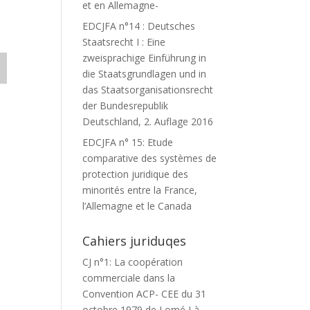
et en Allemagne-
EDCJFA n°14 : Deutsches
Staatsrecht I : Eine
zweisprachige Einführung in
die Staatsgrundlagen und in
das Staatsorganisationsrecht
der Bundesrepublik
Deutschland, 2. Auflage 2016
EDCJFA n° 15: Etude
comparative des systèmes de
protection juridique des
minorités entre la France,
l’Allemagne et le Canada
Cahiers juriduqes
CJ n°1: La coopération
commerciale dans la
Convention ACP- CEE du 31
octobre 1979 de Lomé I à