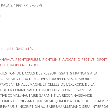
PALAIS. 1998. PP. 376-378
s
oparecht
,
Généralités
ANWALT
,
RECHTSPFLEGE
,
RICHTLINIE
,
AVOCAT
,
DIRECTIVE
,
DROIT
OIT EUROPEEN
,
JUSTICE
 QUESTION DE L'ACCES DES RESSORTISSANTS FRANCAIS A LA
ORMEMENT AUX DIRECTIVES EUROPEENNES. IL ABORDE LES
D'AVOCAT EN ALLEMAGNE ET CELLES DE L'EXERCICE DE LA
NT DE LA COMMUNAUTE EUROPEENNE. CONCERNANT LA
CTIVE COMMUNAUTAIRE GARANTIT LA RECONNAISSANCE
PLOMES DEFINISSANT UNE MEME QUALIFICATION. POUR L'EXAME
SE PAR UNE INSCRIPTION AU BARREAU ALLEMAND SERA INTERRO