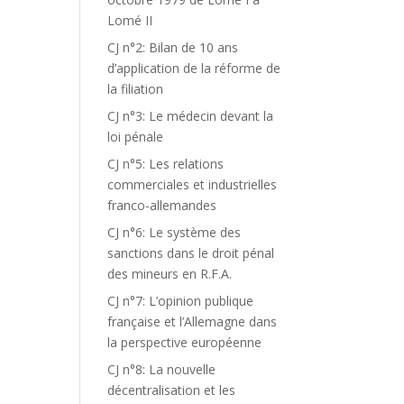
Lomé II
CJ n°2: Bilan de 10 ans
d’application de la réforme de
la filiation
CJ n°3: Le médecin devant la
loi pénale
CJ n°5: Les relations
commerciales et industrielles
franco-allemandes
CJ n°6: Le système des
sanctions dans le droit pénal
des mineurs en R.F.A.
CJ n°7: L’opinion publique
française et l’Allemagne dans
la perspective européenne
CJ n°8: La nouvelle
décentralisation et les