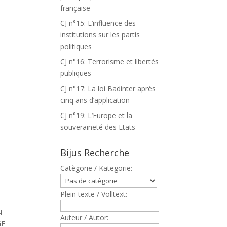
française
CJ n°15: L’influence des
institutions sur les partis
politiques
CJ n°16: Terrorisme et libertés
publiques
CJ n°17: La loi Badinter après
cinq ans d’application
CJ n°19: L’Europe et la
souveraineté des Etats
Bijus Recherche
Catègorie / Kategorie:
Plein texte / Volltext:
N
Auteur / Autor:
GE