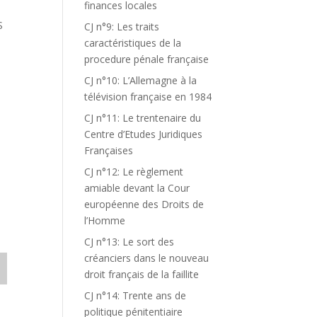
finances locales
S
CJ n°9: Les traits
caractéristiques de la
procedure pénale française
CJ n°10: L’Allemagne à la
télévision française en 1984
CJ n°11: Le trentenaire du
Centre d’Etudes Juridiques
Françaises
CJ n°12: Le règlement
amiable devant la Cour
européenne des Droits de
l’Homme
CJ n°13: Le sort des
créanciers dans le nouveau
droit français de la faillite
CJ n°14: Trente ans de
politique pénitentiaire