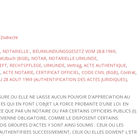
,
Zivilrecht
 NOTARIELLE-
,
BEURKUNDUNGSGESETZ VOM 28.8.1969
,
setzbuch (BGB)
,
NOTAR
,
NOTARIELLE URKUNDE
,
EFT
,
RECHTSPFLEGE
,
URKUNDE
,
Vertrag
,
ACTE AUTHENTIQUE
,
E
,
ACTE NOTARIE
,
CERTIFICAT OFFICIEL
,
CODE CIVIL (BGB)
,
Contrat
,
U 28 AOUT 1969 (AUTHENTIFICATION DES ACTES JURIDIQUES)
,
SURE OU ELLE NE LAISSE AUCUN POUVOIR D'APPRECIATION AU
TES QUI EN FONT L'OBJET LA FORCE PROBANTE D'UNE LOI. EN
EE QUE PAR UN NOTAIRE OU PAR CERTAINS OFFICIERS PUBLICS (I)
DEVIENNE OBLIGATOIRE, COMME LE DISPOSENT CERTAINS
IS GROUPES D'ACTES Y SONT AINSI SOUMIS : CEUX OU LES
UTHENTIFIEES SUCCESSIVEMENT, CEUX OU ELLES DOIVENT L'ETR