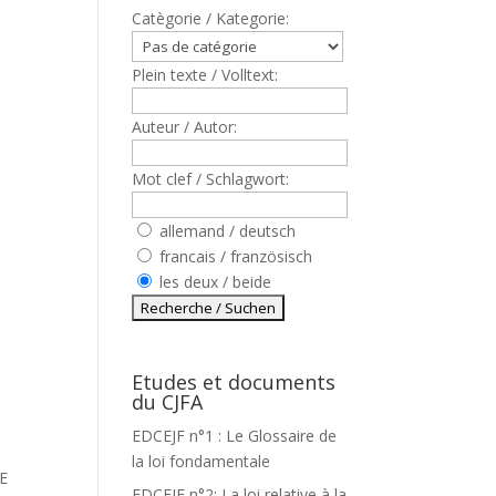
Catègorie / Kategorie:
Plein texte / Volltext:
Auteur / Autor:
Mot clef / Schlagwort:
allemand / deutsch
francais / französisch
les deux / beide
Etudes et documents
du CJFA
.
EDCEJF n°1 : Le Glossaire de
la loi fondamentale
E
EDCEJF n°2: La loi relative à la