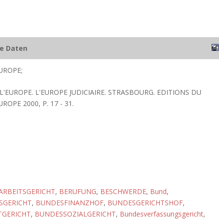
he Daten
UROPE;
 L'EUROPE. L'EUROPE JUDICIAIRE. STRASBOURG. EDITIONS DU
ROPE 2000, P. 17 - 31.
ARBEITSGERICHT
,
BERUFUNG
,
BESCHWERDE
,
Bund
,
SGERICHT
,
BUNDESFINANZHOF
,
BUNDESGERICHTSHOF
,
GERICHT
,
BUNDESSOZIALGERICHT
,
Bundesverfassungsgericht
,