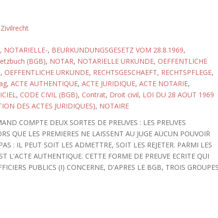
,
Zivilrecht
 NOTARIELLE-
,
BEURKUNDUNGSGESETZ VOM 28.8.1969
,
setzbuch (BGB)
,
NOTAR
,
NOTARIELLE URKUNDE
,
OEFFENTLICHE
G
,
OEFFENTLICHE URKUNDE
,
RECHTSGESCHAEFT
,
RECHTSPFLEGE
,
rag
,
ACTE AUTHENTIQUE
,
ACTE JURIDIQUE
,
ACTE NOTARIE
,
ICIEL
,
CODE CIVIL (BGB)
,
Contrat
,
Droit civil
,
LOI DU 28 AOUT 1969
TION DES ACTES JURIDIQUES)
,
NOTAIRE
MAND COMPTE DEUX SORTES DE PREUVES : LES PREUVES
LORS QUE LES PREMIERES NE LAISSENT AU JUGE AUCUN POUVOIR
AS : IL PEUT SOIT LES ADMETTRE, SOIT LES REJETER. PARMI LES
ST L'ACTE AUTHENTIQUE. CETTE FORME DE PREUVE ECRITE QUI
FFICIERS PUBLICS (I) CONCERNE, D'APRES LE BGB, TROIS GROUPE