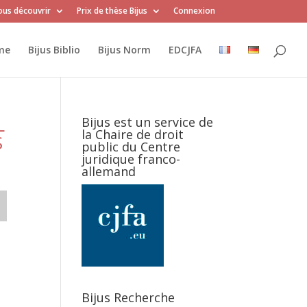
us découvrir
Prix de thèse Bijus
Connexion
me
Bijus Biblio
Bijus Norm
EDCJFA
L
Bijus est un service de
la Chaire de droit
S
public du Centre
juridique franco-
allemand
Bijus Recherche