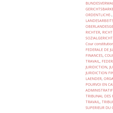
BUNDESVERWA
GERICHTSBARKEI
ORDENTLICHE-
LANDESARBEIT
OBERLANDESGE
RICHTER
,
RICHT
SOZIALGERICHT
Cour constitutio
FEDERALE DE JU
FINANCES
,
COUR
TRAVAIL
,
FEDER
JURIDICTION
,
J
JURIDICTION FI
LAENDER
,
ORGA
POURVOI EN CA
ADMINISTRATIF
TRIBUNAL DES 
TRAVAIL
,
TRIBU
SUPERIEUR DU 