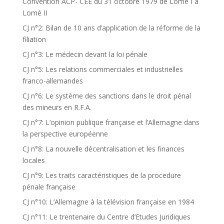
Convention ACP- CEE du 31 octobre 1979 de Lomé I à
Lomé II
CJ n°2: Bilan de 10 ans d’application de la réforme de la
filiation
CJ n°3: Le médecin devant la loi pénale
CJ n°5: Les relations commerciales et industrielles
franco-allemandes
CJ n°6: Le système des sanctions dans le droit pénal
des mineurs en R.F.A.
CJ n°7: L’opinion publique française et l’Allemagne dans
la perspective européenne
CJ n°8: La nouvelle décentralisation et les finances
locales
CJ n°9: Les traits caractéristiques de la procedure
pénale française
CJ n°10: L’Allemagne à la télévision française en 1984
CJ n°11: Le trentenaire du Centre d’Etudes Juridiques