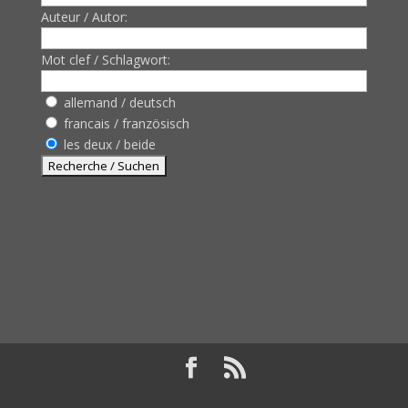
Auteur / Autor:
Mot clef / Schlagwort:
allemand / deutsch
francais / französisch
les deux / beide
Design de
Elegant Themes
| Propulsé par