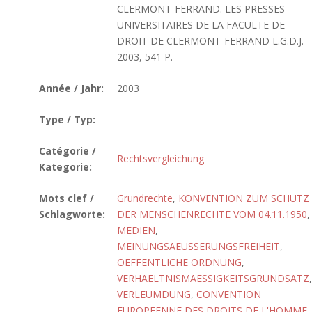
CLERMONT-FERRAND. LES PRESSES
UNIVERSITAIRES DE LA FACULTE DE
DROIT DE CLERMONT-FERRAND L.G.D.J.
2003, 541 P.
Année / Jahr:
2003
Type / Typ:
Catégorie /
Rechtsvergleichung
Kategorie:
Mots clef /
Grundrechte
,
KONVENTION ZUM SCHUTZ
Schlagworte:
DER MENSCHENRECHTE VOM 04.11.1950
,
MEDIEN
,
MEINUNGSAEUSSERUNGSFREIHEIT
,
OEFFENTLICHE ORDNUNG
,
VERHAELTNISMAESSIGKEITSGRUNDSATZ
,
VERLEUMDUNG
,
CONVENTION
EUROPEENNE DES DROITS DE L'HOMME