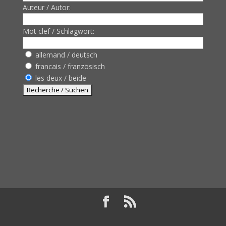
Auteur / Autor:
Mot clef / Schlagwort:
allemand / deutsch
francais / französisch
les deux / beide
Design de
Elegant Themes
| Propulsé par