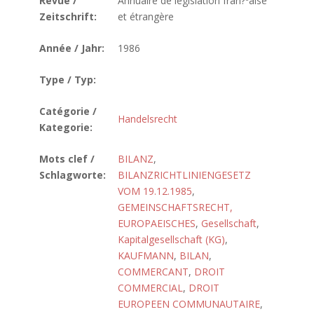
Revue /
Annuaire de législation fran?ºaise
Zeitschrift:
et étrangère
Année / Jahr:
1986
Type / Typ:
Catégorie /
Handelsrecht
Kategorie:
Mots clef /
BILANZ
,
Schlagworte:
BILANZRICHTLINIENGESETZ
VOM 19.12.1985
,
GEMEINSCHAFTSRECHT,
EUROPAEISCHES
,
Gesellschaft
,
Kapitalgesellschaft (KG)
,
KAUFMANN
,
BILAN
,
COMMERCANT
,
DROIT
COMMERCIAL
,
DROIT
EUROPEEN COMMUNAUTAIRE
,