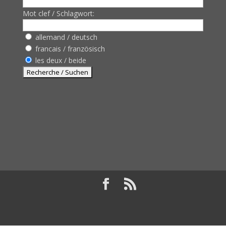
Mot clef / Schlagwort:
allemand / deutsch
francais / französisch
les deux / beide
Design de
Elegant Themes
| Propulsé par
WordPress