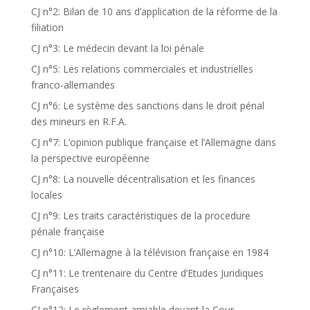
CJ n°2: Bilan de 10 ans d’application de la réforme de la
filiation
CJ n°3: Le médecin devant la loi pénale
CJ n°5: Les relations commerciales et industrielles
franco-allemandes
CJ n°6: Le système des sanctions dans le droit pénal
des mineurs en R.F.A.
CJ n°7: L’opinion publique française et l’Allemagne dans
la perspective européenne
CJ n°8: La nouvelle décentralisation et les finances
locales
CJ n°9: Les traits caractéristiques de la procedure
pénale française
CJ n°10: L’Allemagne à la télévision française en 1984
CJ n°11: Le trentenaire du Centre d’Etudes Juridiques
Françaises
CJ n°12: Le règlement amiable devant la Cour