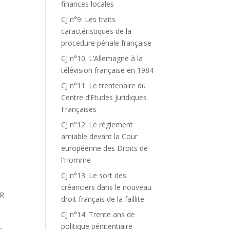
finances locales
CJ n°9: Les traits
caractéristiques de la
procedure pénale française
CJ n°10: L’Allemagne à la
télévision française en 1984
CJ n°11: Le trentenaire du
Centre d’Etudes Juridiques
Françaises
CJ n°12: Le règlement
amiable devant la Cour
européenne des Droits de
l’Homme
CJ n°13: Le sort des
créanciers dans le nouveau
UR
droit français de la faillite
CJ n°14: Trente ans de
politique pénitentiaire