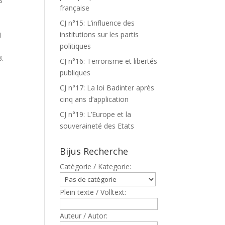
S
française
CJ n°15: L’influence des
institutions sur les partis
N
politiques
.
CJ n°16: Terrorisme et libertés
publiques
CJ n°17: La loi Badinter après
cinq ans d’application
CJ n°19: L’Europe et la
souveraineté des Etats
Bijus Recherche
Catègorie / Kategorie:
Plein texte / Volltext:
Auteur / Autor: