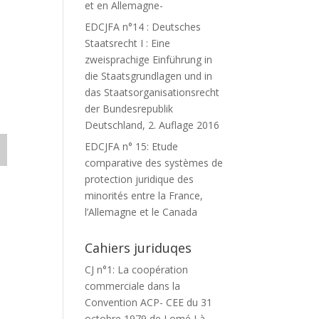
et en Allemagne-
EDCJFA n°14 : Deutsches
Staatsrecht I : Eine
zweisprachige Einführung in
die Staatsgrundlagen und in
das Staatsorganisationsrecht
der Bundesrepublik
Deutschland, 2. Auflage 2016
EDCJFA n° 15: Etude
comparative des systèmes de
protection juridique des
minorités entre la France,
l’Allemagne et le Canada
Cahiers juriduqes
CJ n°1: La coopération
commerciale dans la
Convention ACP- CEE du 31
octobre 1979 de Lomé I à