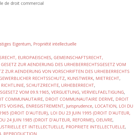
lle de droit commercial
stiges Eigentum
,
Propriété intellectuelle
SRECHT, EUROPAEISCHES
,
GEMEINSCHAFTSRECHT,
,
GESETZ ZUR AENDERUNG DES URHEBERRECHTSGESETZ VOM
TZ ZUR AENDERUNG VON VORSCHRIFTEN DES URHEBERRECHTS
GEWERBLICHER RECHTSSCHUTZ
,
KUNSTWERK
,
MIETRECHT
,
,
RICHTLINIE
,
SCHUTZRECHTE
,
URHEBERRECHT
,
GESETZ VOM 09.9.1965
,
VERGUETUNG
,
VERVIELFAELTIGUNG
,
IT COMMUNAUTAIRE
,
DROIT COMMUNAUTAIRE DERIVE
,
DROIT
TS VOISINS
,
ENREGISTREMENT
,
Jurisprudence
,
LOCATION
,
LOI DU
1965 (DROIT D'AUTEUR)
,
LOI DU 23 JUIN 1995 (DROIT D'AUTEUR,
DU 24 JUIN 1985 (DROIT D'AUTEUR, REFORME)
,
OEUVRE
,
USTRIELLE ET INTELLECTUELLE
,
PROPRIETE INTELLECTUELLE
,
N
,
REPRODUCTION