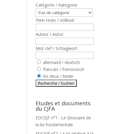
Catègorie / Kategorie:
Plein texte / Volltext:
Auteur / Autor:
Mot clef / Schlagwort:
allemand / deutsch
francais / französisch
les deux / beide
Etudes et documents
du CJFA
EDCEJF n°1 : Le Glossaire de
la loi fondamentale
EDCEJF n°2: La loi relative à la