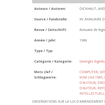
Auteurs / Autoren:
DICKHAUT, AND
Source / Fundstelle:
IN: ANNUAIRE D
Revue / Zeitschrift:
Annuaire de légis
Année / Jahr:
1986
Type / Typ:
Catégorie / Kategorie:
Geistiges Eigen
Mots clef /
COMPUTER
,
GE
Schlagworte:
VOM 24.6.1985
,
D'AUTEUR
,
DRO
D'AUTEUR, REF
INTELLECTUELL
OBSERVATIONS SUR LA LOI D'AMENDEMENT D