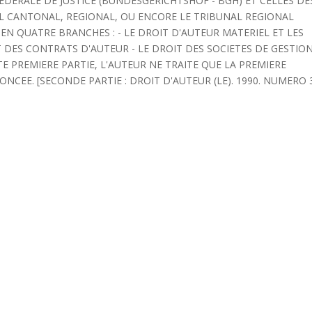
FEDERALE DE JUSTICE (BUNDESGERICHTSHOF - BGH) ET CELLES DE
L CANTONAL, REGIONAL, OU ENCORE LE TRIBUNAL REGIONAL
 EN QUATRE BRANCHES : - LE DROIT D'AUTEUR MATERIEL ET LES
T DES CONTRATS D'AUTEUR - LE DROIT DES SOCIETES DE GESTIO
TE PREMIERE PARTIE, L'AUTEUR NE TRAITE QUE LA PREMIERE
CEE. [SECONDE PARTIE : DROIT D'AUTEUR (LE). 1990. NUMERO 3