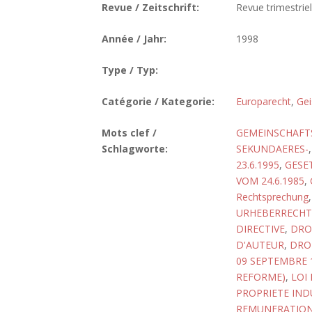
Revue / Zeitschrift:
Revue trimestrie
Année / Jahr:
1998
Type / Typ:
Catégorie / Kategorie:
Europarecht
,
Gei
Mots clef /
GEMEINSCHAFT
Schlagworte:
SEKUNDAERES-
23.6.1995
,
GESE
VOM 24.6.1985
,
Rechtsprechung
URHEBERRECHTS
DIRECTIVE
,
DRO
D'AUTEUR
,
DROI
09 SEPTEMBRE 
REFORME)
,
LOI 
PROPRIETE IND
REMUNERATIO