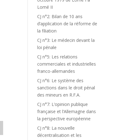
Lomé II
CJ n°2: Bilan de 10 ans
d’application de la réforme de
la filiation
CJ n°3: Le médecin devant la
loi pénale
CJ n°5: Les relations
commerciales et industrielles
franco-allemandes
CJ n°6: Le système des
sanctions dans le droit pénal
T
des mineurs en R.F.A.
CJ n°7: L’opinion publique
française et l’Allemagne dans
la perspective européenne
CJ n°8: La nouvelle
décentralisation et les