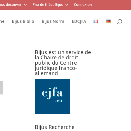
us découvrir
Prix de thèse Bijus
Connexion
me
Bijus Biblio
Bijus Norm
EDCJFA
Bijus est un service de
la Chaire de droit
public du Centre
juridique franco-
allemand
Bijus Recherche