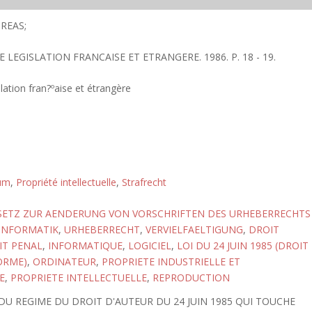
REAS;
E LEGISLATION FRANCAISE ET ETRANGERE. 1986. P. 18 - 19.
lation fran?ºaise et étrangère
tum
,
Propriété intellectuelle
,
Strafrecht
SETZ ZUR AENDERUNG VON VORSCHRIFTEN DES URHEBERRECHTS
INFORMATIK
,
URHEBERRECHT
,
VERVIELFAELTIGUNG
,
DROIT
IT PENAL
,
INFORMATIQUE
,
LOGICIEL
,
LOI DU 24 JUIN 1985 (DROIT
ORME)
,
ORDINATEUR
,
PROPRIETE INDUSTRIELLE ET
E
,
PROPRIETE INTELLECTUELLE
,
REPRODUCTION
U REGIME DU DROIT D'AUTEUR DU 24 JUIN 1985 QUI TOUCHE