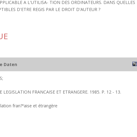
PLICABLE A L'UTILISA- TION DES ORDINATEURS. DANS QUELLES
TIBLES D'ETRE REGIS PAR LE DROIT D'AUTEUR ?
UE
he Daten
S;
E LEGISLATION FRANCAISE ET ETRANGERE. 1985. P. 12 - 13.
lation fran?ºaise et étrangère