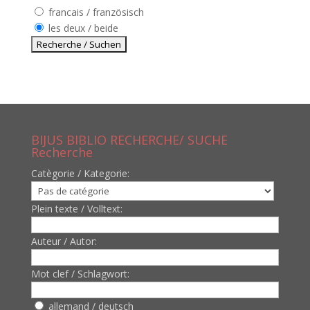
francais / französisch
les deux / beide
BIJUS BIBLIO RECHERCHE/ SUCHE
Recherche
Catègorie / Kategorie:
Plein texte / Volltext:
Auteur / Autor:
Mot clef / Schlagwort:
allemand / deutsch