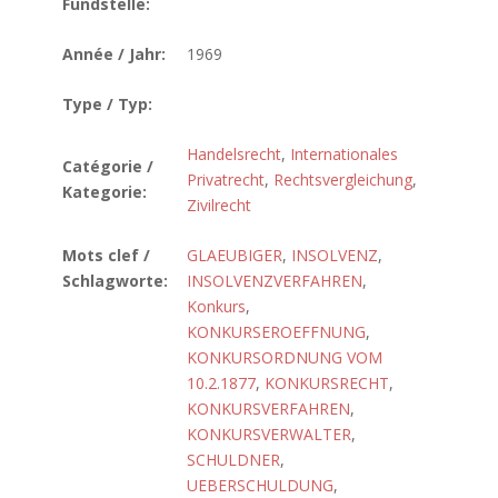
Fundstelle:
Année / Jahr:
1969
Type / Typ:
Handelsrecht
,
Internationales
Catégorie /
Privatrecht
,
Rechtsvergleichung
,
Kategorie:
Zivilrecht
Mots clef /
GLAEUBIGER
,
INSOLVENZ
,
Schlagworte:
INSOLVENZVERFAHREN
,
Konkurs
,
KONKURSEROEFFNUNG
,
KONKURSORDNUNG VOM
10.2.1877
,
KONKURSRECHT
,
KONKURSVERFAHREN
,
KONKURSVERWALTER
,
SCHULDNER
,
UEBERSCHULDUNG
,