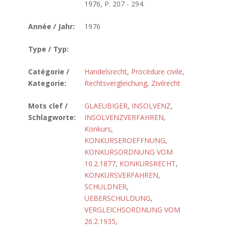
1976, P. 207 - 294.
Année / Jahr:
1976
Type / Typ:
Catégorie /
Handelsrecht
,
Procédure civile
,
Kategorie:
Rechtsvergleichung
,
Zivilrecht
Mots clef /
GLAEUBIGER
,
INSOLVENZ
,
Schlagworte:
INSOLVENZVERFAHREN
,
Konkurs
,
KONKURSEROEFFNUNG
,
KONKURSORDNUNG VOM
10.2.1877
,
KONKURSRECHT
,
KONKURSVERFAHREN
,
SCHULDNER
,
UEBERSCHULDUNG
,
VERGLEICHSORDNUNG VOM
26.2.1935
,