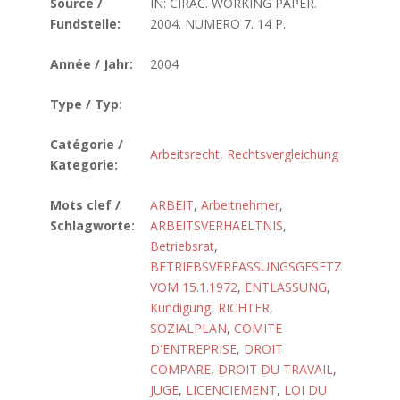
Source /
IN: CIRAC. WORKING PAPER.
Fundstelle:
2004. NUMERO 7. 14 P.
Année / Jahr:
2004
Type / Typ:
Catégorie /
Arbeitsrecht
,
Rechtsvergleichung
Kategorie:
Mots clef /
ARBEIT
,
Arbeitnehmer
,
Schlagworte:
ARBEITSVERHAELTNIS
,
Betriebsrat
,
BETRIEBSVERFASSUNGSGESETZ
VOM 15.1.1972
,
ENTLASSUNG
,
Kündigung
,
RICHTER
,
SOZIALPLAN
,
COMITE
D'ENTREPRISE
,
DROIT
COMPARE
,
DROIT DU TRAVAIL
,
JUGE
,
LICENCIEMENT
,
LOI DU