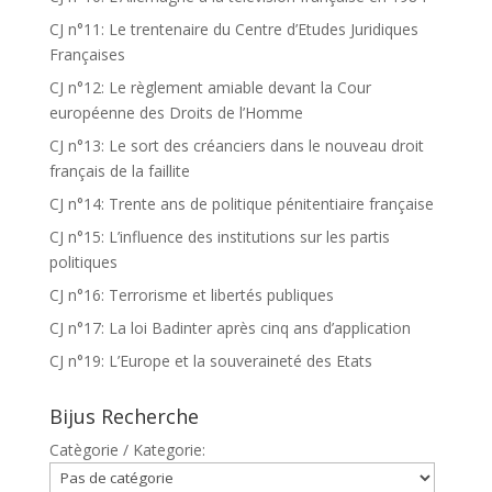
CJ n°11: Le trentenaire du Centre d’Etudes Juridiques
Françaises
CJ n°12: Le règlement amiable devant la Cour
européenne des Droits de l’Homme
CJ n°13: Le sort des créanciers dans le nouveau droit
français de la faillite
CJ n°14: Trente ans de politique pénitentiaire française
CJ n°15: L’influence des institutions sur les partis
politiques
CJ n°16: Terrorisme et libertés publiques
CJ n°17: La loi Badinter après cinq ans d’application
CJ n°19: L’Europe et la souveraineté des Etats
Bijus Recherche
Catègorie / Kategorie: