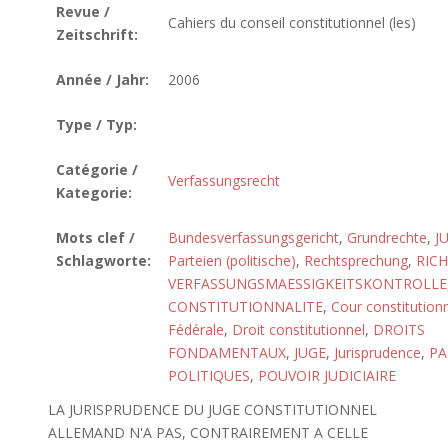
Revue /
Cahiers du conseil constitutionnel (les)
Zeitschrift:
Année / Jahr:
2006
Type / Typ:
Catégorie /
Verfassungsrecht
Kategorie:
Mots clef /
Bundesverfassungsgericht
,
Grundrechte
,
J
Schlagworte:
Parteien (politische)
,
Rechtsprechung
,
RIC
VERFASSUNGSMAESSIGKEITSKONTROLLE
CONSTITUTIONNALITE
,
Cour constitutionn
Fédérale
,
Droit constitutionnel
,
DROITS
FONDAMENTAUX
,
JUGE
,
Jurisprudence
,
PA
POLITIQUES
,
POUVOIR JUDICIAIRE
LA JURISPRUDENCE DU JUGE CONSTITUTIONNEL
ALLEMAND N'A PAS, CONTRAIREMENT A CELLE