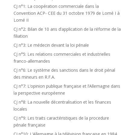
CJ n°1: La coopération commerciale dans la
Convention ACP- CEE du 31 octobre 1979 de Lomé I à
Lomé II
CJ n°2: Bilan de 10 ans d’application de la réforme de la
filiation
CJ n°3: Le médecin devant la loi pénale
CJ n°5: Les relations commerciales et industrielles
franco-allemandes
CJ n°6: Le système des sanctions dans le droit pénal
des mineurs en R.F.A.
CJ n°7: L’opinion publique française et l’Allemagne dans
la perspective européenne
CJ n°8: La nouvelle décentralisation et les finances
locales
CJ n°9: Les traits caractéristiques de la procedure
pénale française
CJ n°10: L’Allemagne à la télévision française en 1984