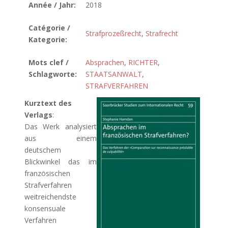
Année / Jahr:
2018
Catégorie /
Strafprozeßrecht
,
Strafrecht
Kategorie:
Mots clef /
Absprachen
,
RICHTER
,
Schlagworte:
STAATSANWALT
,
STRAFVERFAHREN
Kurztext des
Verlags
:
Das Werk analysiert
aus einem
deutschem
Blickwinkel das im
französischen
Strafverfahren
weitreichendste
konsensuale
Verfahren