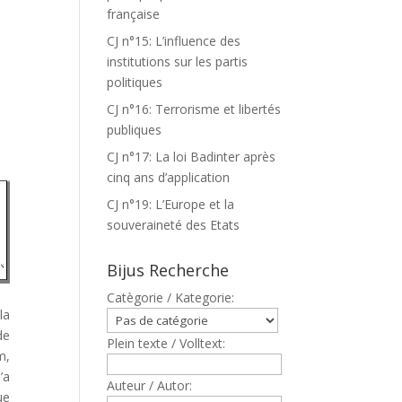
française
CJ n°15: L’influence des
institutions sur les partis
politiques
CJ n°16: Terrorisme et libertés
publiques
CJ n°17: La loi Badinter après
cinq ans d’application
CJ n°19: L’Europe et la
souveraineté des Etats
Bijus Recherche
Catègorie / Kategorie:
la
de
Plein texte / Volltext:
m,
’a
Auteur / Autor:
ue