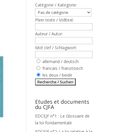
Catègorie / Kategorie:
Plein texte / Volltext:
Auteur / Autor:
Mot clef / Schlagwort:
allemand / deutsch
francais / französisch
les deux / beide
Etudes et documents
du CJFA
EDCEJF n°1 : Le Glossaire de
la loi fondamentale
EDCEJF n°2: La loi relative à la