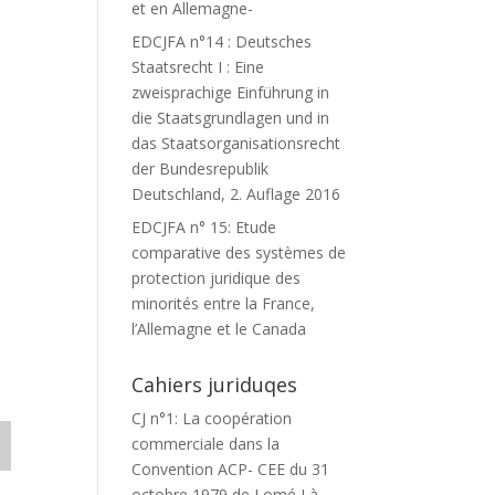
et en Allemagne-
EDCJFA n°14 : Deutsches
Staatsrecht I : Eine
zweisprachige Einführung in
die Staatsgrundlagen und in
das Staatsorganisationsrecht
der Bundesrepublik
Deutschland, 2. Auflage 2016
EDCJFA n° 15: Etude
comparative des systèmes de
protection juridique des
minorités entre la France,
l’Allemagne et le Canada
Cahiers juriduqes
CJ n°1: La coopération
commerciale dans la
Convention ACP- CEE du 31
octobre 1979 de Lomé I à