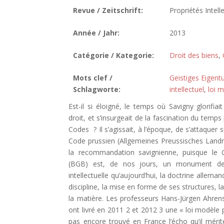
Revue / Zeitschrift:
Propriétés Intelle
Année / Jahr:
2013
Catégorie / Kategorie:
Droit des biens
,
Mots clef /
Geistiges Eigen
Schlagworte:
intellectuel
,
loi 
Est-il si éloigné, le temps où Savigny glorifia
droit, et s’insurgeait de la fascination du temps
Codes ? Il s’agissait, à l’époque, de s’attaquer
Code prussien (Allgemeines Preussisches Landrec
la recommandation savignienne, puisque le C
(BGB) est, de nos jours, un monument de la 
intellectuelle qu’aujourd’hui, la doctrine alle
discipline, la mise en forme de ses structures, 
la matière. Les professeurs Hans-Jürgen Ahre
ont livré en 2011 2 et 2012 3 une « loi modèle p
pas encore trouvé en France l’écho qu’il méri