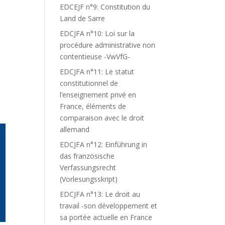
EDCEJF n°9: Constitution du
Land de Sarre
EDCJFA n°10: Loi sur la
procédure administrative non
contentieuse -VwVfG-
EDCJFA n°11: Le statut
constitutionnel de
l’enseignement privé en
France, éléments de
comparaison avec le droit
allemand
EDCJFA n°12: Einführung in
das französische
Verfassungsrecht
(Vorlesungsskript)
EDCJFA n°13: Le droit au
travail -son développement et
sa portée actuelle en France