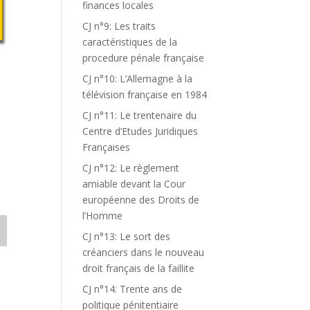
finances locales
CJ n°9: Les traits
caractéristiques de la
procedure pénale française
CJ n°10: L’Allemagne à la
télévision française en 1984
CJ n°11: Le trentenaire du
Centre d’Etudes Juridiques
Françaises
CJ n°12: Le règlement
amiable devant la Cour
européenne des Droits de
l’Homme
CJ n°13: Le sort des
créanciers dans le nouveau
droit français de la faillite
CJ n°14: Trente ans de
politique pénitentiaire