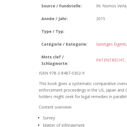
Source / Fundstelle:
IN: Nomos Verlag
Année / Jahr:
2015
Type / Typ:
Catégorie / Kategorie:
Geistiges Eigen
Mots clef /
PATENTRECHT
,
Schlagworte:
ISBN 978-3-8487-0302-9
This book gives a systematic comparative overvie
enforcement proceedings in the US, Japan and G
holders might seek for legal remedies in paralle
Content overview:
Survey
Matter of infringement