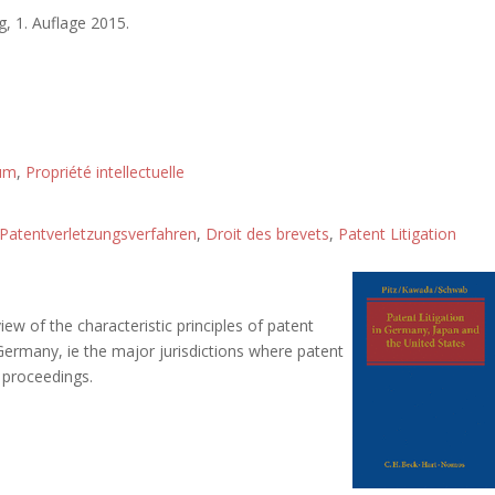
, 1. Auflage 2015.
tum
,
Propriété intellectuelle
Patentverletzungsverfahren
,
Droit des brevets
,
Patent Litigation
w of the characteristic principles of patent
ermany, ie the major jurisdictions where patent
l proceedings.