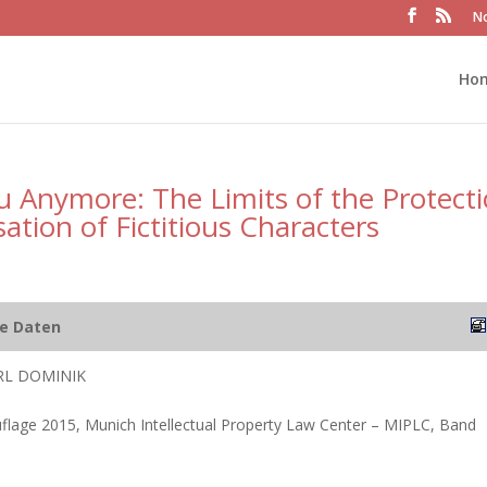
No
Ho
u Anymore: The Limits of the Protect
ation of Fictitious Characters
he Daten
RL DOMINIK
flage 2015, Munich Intellectual Property Law Center – MIPLC, Band