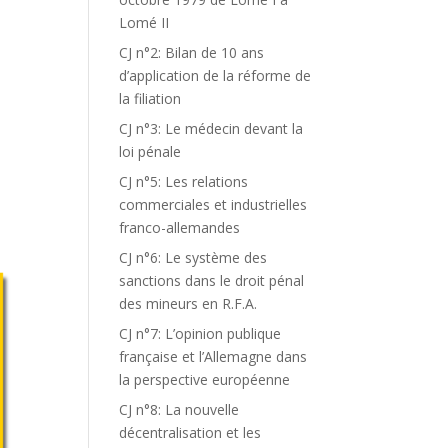
Lomé II
CJ n°2: Bilan de 10 ans
d’application de la réforme de
la filiation
CJ n°3: Le médecin devant la
loi pénale
CJ n°5: Les relations
commerciales et industrielles
franco-allemandes
CJ n°6: Le système des
sanctions dans le droit pénal
des mineurs en R.F.A.
CJ n°7: L’opinion publique
française et l’Allemagne dans
la perspective européenne
CJ n°8: La nouvelle
décentralisation et les