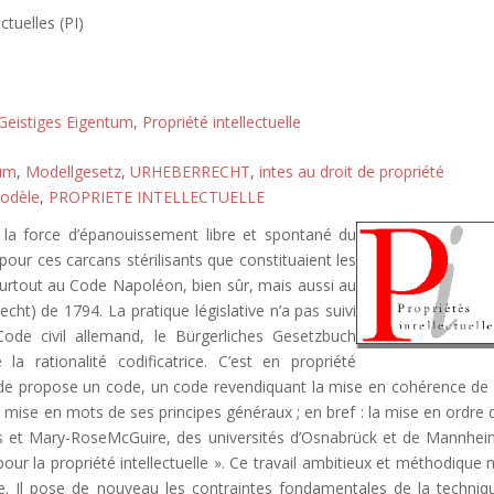
ctuelles (PI)
Geistiges Eigentum
,
Propriété intellectuelle
tum
,
Modellgesetz
,
URHEBERRECHT
,
intes au droit de propriété
modèle
,
PROPRIETE INTELLECTUELLE
it la force d’épanouissement libre et spontané du
 pour ces carcans stérilisants que constituaient les
 surtout au Code Napoléon, bien sûr, mais aussi au
ht) de 1794. La pratique législative n’a pas suivi
ode civil allemand, le Bürgerliches Gesetzbuch
rationalité codificatrice. C’est en propriété
mande propose un code, un code revendiquant la mise en cohérence de 
la mise en mots de ses principes généraux ; en bref : la mise en ordre 
ns et Mary-RoseMcGuire, des universités d’Osnabrück et de Mannhei
our la propriété intellectuelle ». Ce travail ambitieux et méthodique n
te. Il pose de nouveau les contraintes fondamentales de la techniq