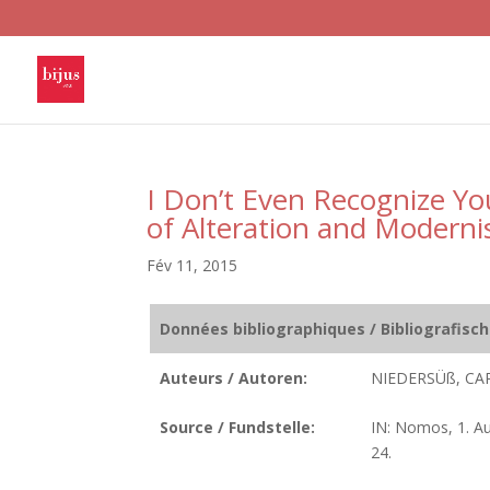
I Don’t Even Recognize Yo
of Alteration and Modernis
Fév 11, 2015
Données bibliographiques / Bibliografisc
Auteurs / Autoren:
NIEDERSÜß, CA
Source / Fundstelle:
IN: Nomos, 1. Au
24.