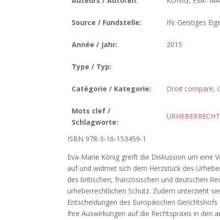
Auteurs / Autoren:
KÖNIG, EVA- MA
Source / Fundstelle:
IN: Geistiges Ei
Année / Jahr:
2015
Type / Typ:
Catégorie / Kategorie:
Droit comparé
,
Mots clef /
URHEBERRECHT
Schlagworte:
ISBN 978-3-16-153459-1
Eva-Marie König greift die Diskussion um eine V
auf und widmet sich dem Herzstück des Urheberr
des britischen, französischen und deutschen Re
urheberrechtlichen Schutz. Zudem unterzieht sie
Entscheidungen des Europäischen Gerichtshofs z
Ihre Auswirkungen auf die Rechtspraxis in den 