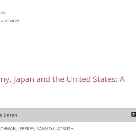
ork
 framework
any, Japan and the United States: A
he Daten
SCHWAB, JEFFREY; KAWADA, ATSUSHI