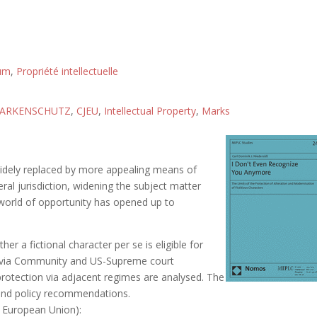
tum
,
Propriété intellectuelle
ARKENSCHUTZ
,
CJEU
,
Intellectual Property
,
Marks
widely replaced by more appealing means of
al jurisdiction, widening the subject matter
 world of opportunity has opened up to
r a fictional character per se is eligible for
d via Community and US-Supreme court
 protection via adjacent regimes are analysed. The
and policy recommendations.
e European Union):