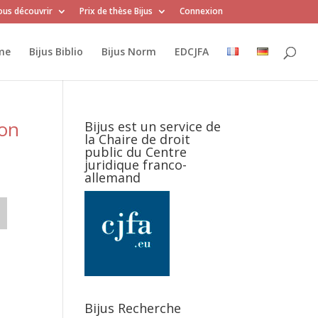
us découvrir
Prix de thèse Bijus
Connexion
me
Bijus Biblio
Bijus Norm
EDCJFA
ion
Bijus est un service de
la Chaire de droit
public du Centre
juridique franco-
allemand
Bijus Recherche