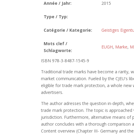
Année / Jahr:
2015
Type / Typ:
Catégorie / Kategorie:
Geistiges Eigen
Mots clef /
EUGH
,
Marke
,
M
Schlagworte:
ISBN 978-3-8487-1545-9
Traditional trade marks have become a rarity, 
market communication. Fueled by the CJEU's liber
eligible for trade mark protection, a whole new
advertisers.
The author adresses the question in-depth, whethe
trade mark protection. The topic is approache
jurisdiction. Furthermore, alternative means of
author concludes with a thorough comparison 
Content overview (Chapter III- Germany and th