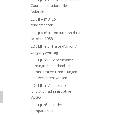
Cour constitutionnelle
fédérale
EDCJFA n°3: Loi
fondamentale
EDCJFA n°4: Constitution du 4
octobre 1958
EDCEJF n°5: Traité d’Union /
Einigungsvertrag
EDCEJF n°6: Gemeinsame
lothringisch-saarländische
administrative Einrichtungen
und Verfahrensweisen
EDCEJF n°7: Loi sur la
juridiction administrative -
VwGO-
EDCEJF n°8: Etudes
comparatives