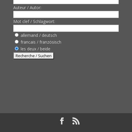
Auteur / Autor:
Mot clef / Schlagwort:
allemand / deutsch
francais / französisch
les deux / beide
Design de
Elegant Themes
| Propulsé par