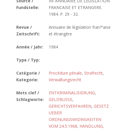
Source /
IN: ANNUAIRE DE LEGISLATION
Fundstelle:
FRANCAISE ET ETRANGERE.
1984. P. 29 - 32.
Revue /
Annuaire de législation fran?ºaise
Zeitschrift:
et étrangère
Année / Jahr:
1984
Type / Typ:
Catégorie /
Procédure pénale
,
Strafrecht
,
Kategorie:
Verwaltungsrecht
Mots clef /
ENTKRIMINALISIERUNG
,
Schlagworte:
GELDBUSSE
,
GERICHTSVERFAHREN
,
GESETZ
UEBER
ORDNUNGSWIDRIGKEITEN
VOM 24.5.1968
,
HANDLUNG,