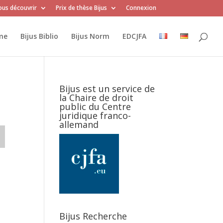
us découvrir
Prix de thèse Bijus
Connexion
me
Bijus Biblio
Bijus Norm
EDCJFA
Bijus est un service de
la Chaire de droit
public du Centre
juridique franco-
allemand
Bijus Recherche