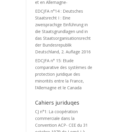
et en Allemagne-
EDCJFA n°14 : Deutsches
Staatsrecht I : Eine
zweisprachige Einführung in
die Staatsgrundlagen und in
das Staatsorganisationsrecht
der Bundesrepublik
Deutschland, 2. Auflage 2016
EDCJFA n° 15: Etude
comparative des systèmes de
protection juridique des
minorités entre la France,
l’Allemagne et le Canada
Cahiers juriduqes
CJ n°1: La coopération
commerciale dans la
Convention ACP- CEE du 31
octobre 1979 de Lomé I à