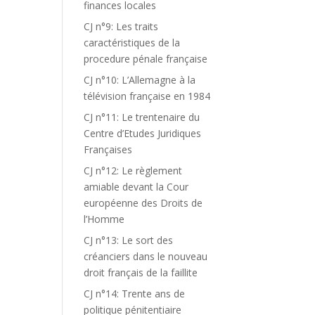
finances locales
CJ n°9: Les traits
caractéristiques de la
procedure pénale française
CJ n°10: L’Allemagne à la
télévision française en 1984
CJ n°11: Le trentenaire du
Centre d’Etudes Juridiques
Françaises
CJ n°12: Le règlement
amiable devant la Cour
européenne des Droits de
l’Homme
CJ n°13: Le sort des
créanciers dans le nouveau
droit français de la faillite
CJ n°14: Trente ans de
politique pénitentiaire