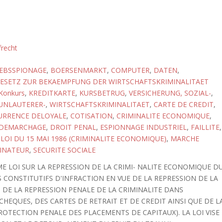
frecht
IEBSSPIONAGE
,
BOERSENMARKT
,
COMPUTER
,
DATEN
,
ESETZ ZUR BEKAEMPFUNG DER WIRTSCHAFTSKRIMINALITAET
Konkurs
,
KREDITKARTE
,
KURSBETRUG
,
VERSICHERUNG, SOZIAL-
,
UNLAUTERER-
,
WIRTSCHAFTSKRIMINALITAET
,
CARTE DE CREDIT
,
RRENCE DELOYALE
,
COTISATION
,
CRIMINALITE ECONOMIQUE
,
DEMARCHAGE
,
DROIT PENAL
,
ESPIONNAGE INDUSTRIEL
,
FAILLITE
,
,
LOI DU 15 MAI 1986 (CRIMINALITE ECONOMIQUE)
,
MARCHE
INATEUR
,
SECURITE SOCIALE
ME LOI SUR LA REPRESSION DE LA CRIMI- NALITE ECONOMIQUE D
S CONSTITUTIFS D'INFRACTION EN VUE DE LA REPRESSION DE LA
 DE LA REPRESSION PENALE DE LA CRIMINALITE DANS
CHEQUES, DES CARTES DE RETRAIT ET DE CREDIT AINSI QUE DE L
OTECTION PENALE DES PLACEMENTS DE CAPITAUX). LA LOI VISE