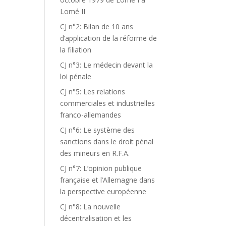
Lomé II
CJ n°2: Bilan de 10 ans
d’application de la réforme de
la filiation
CJ n°3: Le médecin devant la
loi pénale
CJ n°5: Les relations
commerciales et industrielles
franco-allemandes
CJ n°6: Le système des
sanctions dans le droit pénal
des mineurs en R.F.A.
CJ n°7: L’opinion publique
française et l’Allemagne dans
la perspective européenne
CJ n°8: La nouvelle
décentralisation et les