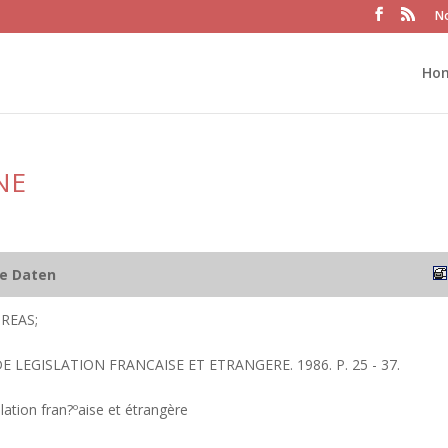
No
Ho
NE
he Daten
REAS;
E LEGISLATION FRANCAISE ET ETRANGERE. 1986. P. 25 - 37.
lation fran?ºaise et étrangère