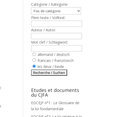
Catègorie / Kategorie:
Plein texte / Volltext:
Auteur / Autor:
Mot clef / Schlagwort:
allemand / deutsch
francais / französisch
les deux / beide
U
Etudes et documents
du CJFA
EDCEJF n°1 : Le Glossaire de
A
la loi fondamentale
EDCEJF n°2: La loi relative à la