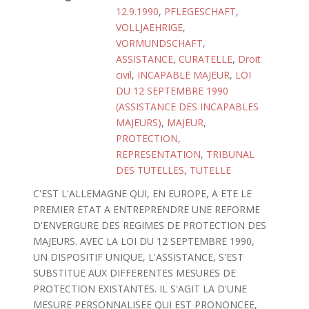
12.9.1990
,
PFLEGESCHAFT
,
VOLLJAEHRIGE
,
VORMUNDSCHAFT
,
ASSISTANCE
,
CURATELLE
,
Droit
civil
,
INCAPABLE MAJEUR
,
LOI
DU 12 SEPTEMBRE 1990
(ASSISTANCE DES INCAPABLES
MAJEURS)
,
MAJEUR
,
PROTECTION
,
REPRESENTATION
,
TRIBUNAL
DES TUTELLES
,
TUTELLE
C'EST L'ALLEMAGNE QUI, EN EUROPE, A ETE LE
PREMIER ETAT A ENTREPRENDRE UNE REFORME
D'ENVERGURE DES REGIMES DE PROTECTION DES
MAJEURS. AVEC LA LOI DU 12 SEPTEMBRE 1990,
UN DISPOSITIF UNIQUE, L'ASSISTANCE, S'EST
SUBSTITUE AUX DIFFERENTES MESURES DE
PROTECTION EXISTANTES. IL S'AGIT LA D'UNE
MESURE PERSONNALISEE QUI EST PRONONCEE,