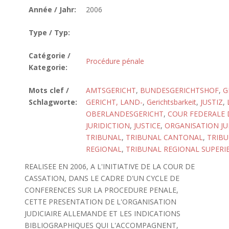
Année / Jahr:
2006
Type / Typ:
Catégorie /
Procédure pénale
Kategorie:
Mots clef /
AMTSGERICHT
,
BUNDESGERICHTSHOF
,
G
Schlagworte:
GERICHT, LAND-
,
Gerichtsbarkeit
,
JUSTIZ
,
OBERLANDESGERICHT
,
COUR FEDERALE D
JURIDICTION
,
JUSTICE
,
ORGANISATION JU
TRIBUNAL
,
TRIBUNAL CANTONAL
,
TRIB
REGIONAL
,
TRIBUNAL REGIONAL SUPERI
REALISEE EN 2006, A L'INITIATIVE DE LA COUR DE
CASSATION, DANS LE CADRE D'UN CYCLE DE
CONFERENCES SUR LA PROCEDURE PENALE,
CETTE PRESENTATION DE L'ORGANISATION
JUDICIAIRE ALLEMANDE ET LES INDICATIONS
BIBLIOGRAPHIQUES QUI L'ACCOMPAGNENT,