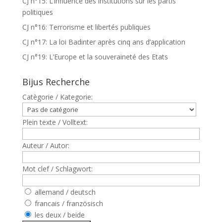
CJ n°15: L’influence des institutions sur les partis
politiques
CJ n°16: Terrorisme et libertés publiques
CJ n°17: La loi Badinter après cinq ans d’application
CJ n°19: L’Europe et la souveraineté des Etats
Bijus Recherche
Catègorie / Kategorie:
Plein texte / Volltext:
Auteur / Autor:
Mot clef / Schlagwort:
allemand / deutsch
francais / französisch
les deux / beide