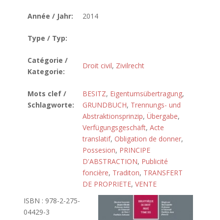
Année / Jahr:
2014
Type / Typ:
Catégorie /
Droit civil
,
Zivilrecht
Kategorie:
Mots clef /
BESITZ
,
Eigentumsübertragung
,
Schlagworte:
GRUNDBUCH
,
Trennungs- und
Abstraktionsprinzip
,
Übergabe
,
Verfügungsgeschäft
,
Acte
translatif
,
Obligation de donner
,
Possesion
,
PRINCIPE
D'ABSTRACTION
,
Publicité
foncière
,
Traditon
,
TRANSFERT
DE PROPRIETE
,
VENTE
ISBN : 978-2-275-
04429-3