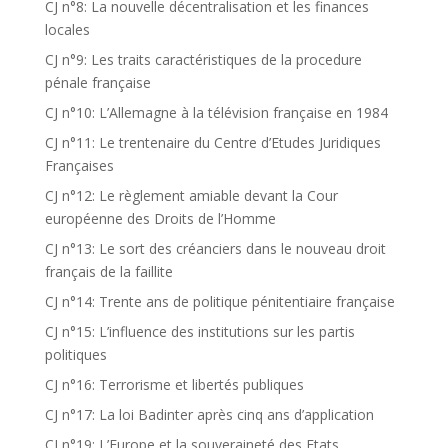
CJ n°8: La nouvelle décentralisation et les finances
locales
CJ n°9: Les traits caractéristiques de la procedure
pénale française
CJ n°10: L’Allemagne à la télévision française en 1984
CJ n°11: Le trentenaire du Centre d’Etudes Juridiques
Françaises
CJ n°12: Le règlement amiable devant la Cour
européenne des Droits de l’Homme
CJ n°13: Le sort des créanciers dans le nouveau droit
français de la faillite
CJ n°14: Trente ans de politique pénitentiaire française
CJ n°15: L’influence des institutions sur les partis
politiques
CJ n°16: Terrorisme et libertés publiques
CJ n°17: La loi Badinter après cinq ans d’application
CJ n°19: L’Europe et la souveraineté des Etats