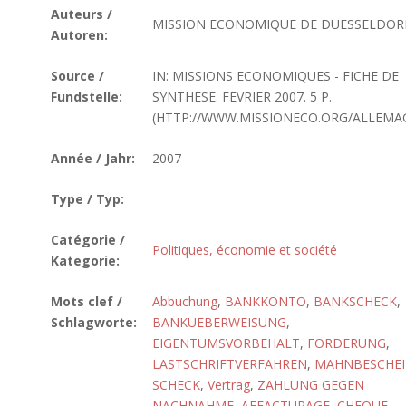
Auteurs /
MISSION ECONOMIQUE DE DUESSELDOR
Autoren:
Source /
IN: MISSIONS ECONOMIQUES - FICHE DE
Fundstelle:
SYNTHESE. FEVRIER 2007. 5 P.
(HTTP://WWW.MISSIONECO.ORG/ALLEMA
Année / Jahr:
2007
Type / Typ:
Catégorie /
Politiques, économie et société
Kategorie:
Mots clef /
Abbuchung
,
BANKKONTO
,
BANKSCHECK
,
Schlagworte:
BANKUEBERWEISUNG
,
EIGENTUMSVORBEHALT
,
FORDERUNG
,
LASTSCHRIFTVERFAHREN
,
MAHNBESCHE
SCHECK
,
Vertrag
,
ZAHLUNG GEGEN
NACHNAHME
,
AFFACTURAGE
,
CHEQUE
,