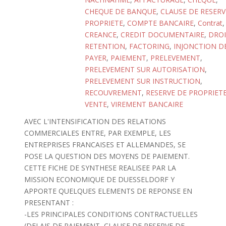
CHEQUE DE BANQUE
,
CLAUSE DE RESERV
PROPRIETE
,
COMPTE BANCAIRE
,
Contrat
,
CREANCE
,
CREDIT DOCUMENTAIRE
,
DROI
RETENTION
,
FACTORING
,
INJONCTION D
PAYER
,
PAIEMENT
,
PRELEVEMENT
,
PRELEVEMENT SUR AUTORISATION
,
PRELEVEMENT SUR INSTRUCTION
,
RECOUVREMENT
,
RESERVE DE PROPRIET
VENTE
,
VIREMENT BANCAIRE
AVEC L'INTENSIFICATION DES RELATIONS
COMMERCIALES ENTRE, PAR EXEMPLE, LES
ENTREPRISES FRANCAISES ET ALLEMANDES, SE
POSE LA QUESTION DES MOYENS DE PAIEMENT.
CETTE FICHE DE SYNTHESE REALISEE PAR LA
MISSION ECONOMIQUE DE DUESSELDORF Y
APPORTE QUELQUES ELEMENTS DE REPONSE EN
PRESENTANT :
-LES PRINCIPALES CONDITIONS CONTRACTUELLES
(DELAIS DE PAIEMENT, CLAUSE DE RESERVE DE