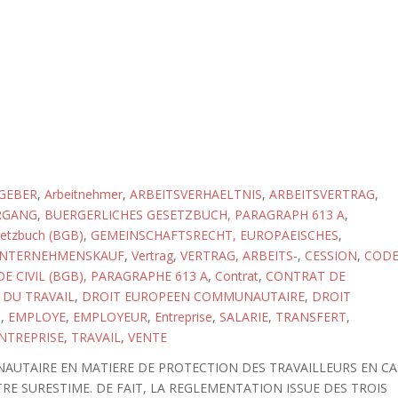
GEBER
,
Arbeitnehmer
,
ARBEITSVERHAELTNIS
,
ARBEITSVERTRAG
,
RGANG
,
BUERGERLICHES GESETZBUCH, PARAGRAPH 613 A
,
setzbuch (BGB)
,
GEMEINSCHAFTSRECHT, EUROPAEISCHES
,
NTERNEHMENSKAUF
,
Vertrag
,
VERTRAG, ARBEITS-
,
CESSION
,
COD
E CIVIL (BGB), PARAGRAPHE 613 A
,
Contrat
,
CONTRAT DE
 DU TRAVAIL
,
DROIT EUROPEEN COMMUNAUTAIRE
,
DROIT
I
,
EMPLOYE
,
EMPLOYEUR
,
Entreprise
,
SALARIE
,
TRANSFERT
,
NTREPRISE
,
TRAVAIL
,
VENTE
AUTAIRE EN MATIERE DE PROTECTION DES TRAVAILLEURS EN CA
TRE SURESTIME. DE FAIT, LA REGLEMENTATION ISSUE DES TROIS