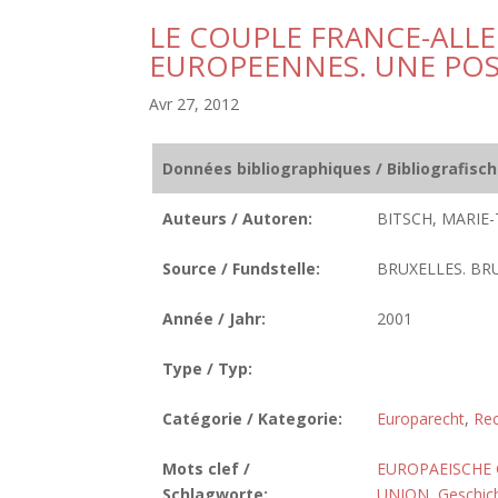
LE COUPLE FRANCE-ALLE
EUROPEENNES. UNE POS
Avr 27, 2012
Données bibliographiques / Bibliografisc
Auteurs / Autoren:
BITSCH, MARIE-
Source / Fundstelle:
BRUXELLES. BRU
Année / Jahr:
2001
Type / Typ:
Catégorie / Kategorie:
Europarecht
,
Rec
Mots clef /
EUROPAEISCHE
Schlagworte:
UNION
,
Geschic