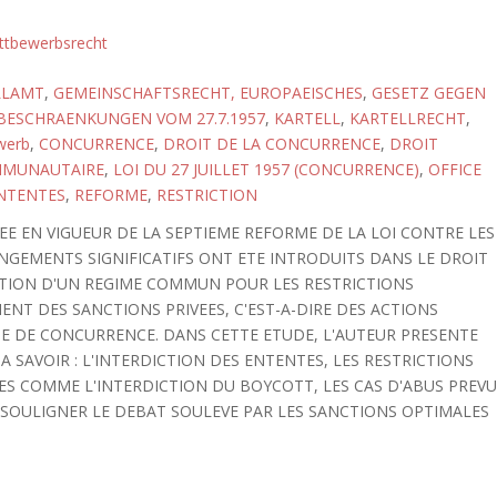
tbewerbsrecht
LLAMT
,
GEMEINSCHAFTSRECHT, EUROPAEISCHES
,
GESETZ GEGEN
ESCHRAENKUNGEN VOM 27.7.1957
,
KARTELL
,
KARTELLRECHT
,
werb
,
CONCURRENCE
,
DROIT DE LA CONCURRENCE
,
DROIT
MMUNAUTAIRE
,
LOI DU 27 JUILLET 1957 (CONCURRENCE)
,
OFFICE
NTENTES
,
REFORME
,
RESTRICTION
TREE EN VIGUEUR DE LA SEPTIEME REFORME DE LA LOI CONTRE LES
NGEMENTS SIGNIFICATIFS ONT ETE INTRODUITS DANS LE DROIT
TION D'UN REGIME COMMUN POUR LES RESTRICTIONS
NT DES SANCTIONS PRIVEES, C'EST-A-DIRE DES ACTIONS
TE DE CONCURRENCE. DANS CETTE ETUDE, L'AUTEUR PRESENTE
 A SAVOIR : L'INTERDICTION DES ENTENTES, LES RESTRICTIONS
EES COMME L'INTERDICTION DU BOYCOTT, LES CAS D'ABUS PREV
T DE SOULIGNER LE DEBAT SOULEVE PAR LES SANCTIONS OPTIMALES