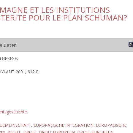
MAGNE ET LES INSTITUTIONS
TERITE POUR LE PLAN SCHUMAN?
he Daten
THERESE;
YLANT 2001, 612 P.
htsgeschichte
 GEMEINSCHAFT
,
EUROPAEISCHE INTEGRATION
,
EUROPAEISCHE
hte
,
RECHT
,
DROIT
,
DROIT EUROPEEN
,
DROIT EUROPEEN