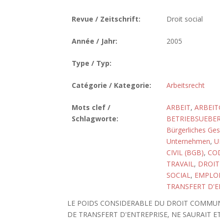
Revue / Zeitschrift:
Droit social
Année / Jahr:
2005
Type / Typ:
Catégorie / Kategorie:
Arbeitsrecht
Mots clef /
ARBEIT
,
ARBEIT
Schlagworte:
BETRIEBSUEBE
Bürgerliches Ge
Unternehmen
,
U
CIVIL (BGB)
,
COD
TRAVAIL
,
DROIT
SOCIAL
,
EMPLO
TRANSFERT D'E
LE POIDS CONSIDERABLE DU DROIT COMMUN
DE TRANSFERT D'ENTREPRISE, NE SAURAIT E