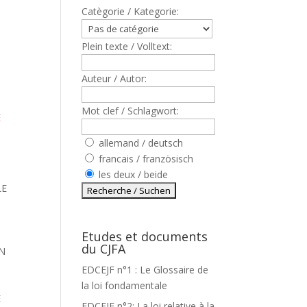
Catègorie / Kategorie:
Plein texte / Volltext:
Auteur / Autor:
Mot clef / Schlagwort:
E
allemand / deutsch
francais / französisch
les deux / beide
LE
Etudes et documents
du CJFA
IN
EDCEJF n°1 : Le Glossaire de
la loi fondamentale
E
EDCEJF n°2: La loi relative à la