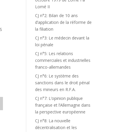
Lomé II
CJ n°2: Bilan de 10 ans
d’application de la réforme de
la filiation
S
CJ n°3: Le médecin devant la
loi pénale
CJ n°5: Les relations
commerciales et industrielles
franco-allemandes
CJ n°6: Le système des
sanctions dans le droit pénal
des mineurs en R.F.A.
CJ n°7: L’opinion publique
française et l’Allemagne dans
la perspective européenne
CJ n°8: La nouvelle
décentralisation et les