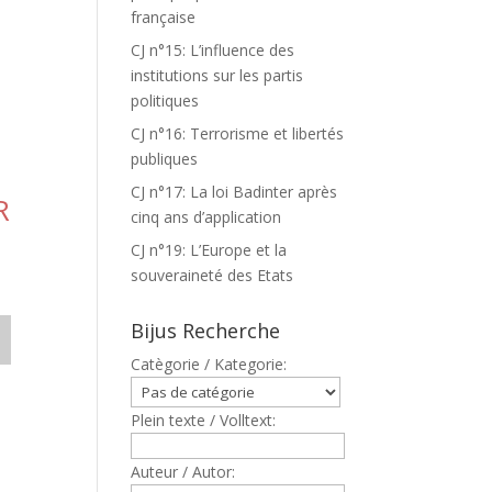
française
CJ n°15: L’influence des
N
institutions sur les partis
politiques
CJ n°16: Terrorisme et libertés
publiques
CJ n°17: La loi Badinter après
R
cinq ans d’application
CJ n°19: L’Europe et la
souveraineté des Etats
Bijus Recherche
Catègorie / Kategorie:
Plein texte / Volltext:
Auteur / Autor: