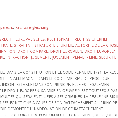
parecht
,
Rechtsvergleichung
SRECHT, EUROPAEISCHES
,
RECHTSKRAFT
,
RECHTSSICHERHEIT
,
STRAFE
,
STRAFTAT
,
STRAFURTEIL
,
URTEIL
,
AUTORITE DE LA CHOS
NATION
,
DROIT COMPARE
,
DROIT EUROPEEN
,
DROIT EUROPEEN
RE
,
INFRACTION
,
JUGEMENT
,
JUGEMENT PENAL
,
PEINE
,
SECURITE
ECLE, DANS LA CONSTITUTION ET LE CODE PENAL DE 1791, LA REG
RMEE, EN ALLEMAGNE, DANS LE CODE IMPERIAL DE PROCEDURE
S, INCONTESTABLE DANS SON PRINICPE, ELLE EST EGALEMENT
 LE DROIT EUROPEEN. SA MISE EN OEUVRE N'EST TOUTEFOIS PAS
CULTES QUI SERAIENT" LIEES A SES ORIGINES. LA REGLE "NE BIS 
IR SES FONCTIONS A CAUSE DE SON RATTACHEMENT AU PRINCIPE
 AVOIR DEMONTRE L'INADEQUATION DE CE RATTACHEMENT
HESE DE DOCTORAT PROPOSE UN AUTRE FONDEMENT JURIDIQUE D