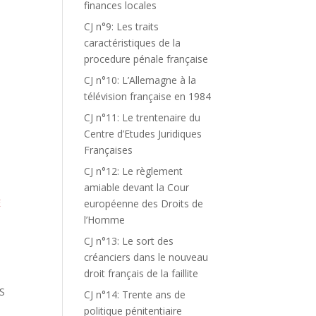
finances locales
CJ n°9: Les traits
caractéristiques de la
procedure pénale française
CJ n°10: L’Allemagne à la
télévision française en 1984
CJ n°11: Le trentenaire du
Centre d’Etudes Juridiques
Françaises
CJ n°12: Le règlement
amiable devant la Cour
E
européenne des Droits de
l’Homme
CJ n°13: Le sort des
créanciers dans le nouveau
droit français de la faillite
S
CJ n°14: Trente ans de
politique pénitentiaire