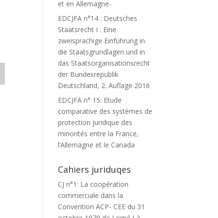
et en Allemagne-
EDCJFA n°14 : Deutsches
Staatsrecht I : Eine
zweisprachige Einführung in
die Staatsgrundlagen und in
das Staatsorganisationsrecht
der Bundesrepublik
Deutschland, 2. Auflage 2016
EDCJFA n° 15: Etude
comparative des systèmes de
protection juridique des
minorités entre la France,
l’Allemagne et le Canada
Cahiers juriduqes
CJ n°1: La coopération
commerciale dans la
Convention ACP- CEE du 31
octobre 1979 de Lomé I à