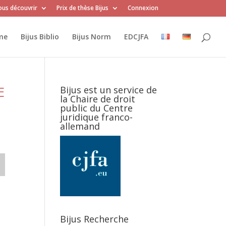
us découvrir
Prix de thèse Bijus
Connexion
me
Bijus Biblio
Bijus Norm
EDCJFA
E
Bijus est un service de
la Chaire de droit
public du Centre
juridique franco-
allemand
Bijus Recherche