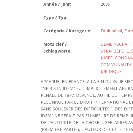
Année / Jahr:
2005
Type / Typ:
Catégorie / Kategorie:
Droit pénal
,
Euro
Mots clef /
GEMEINSCHAFT
Schlagworte:
STRAFBEFEHL
,
JUGEE
,
CONDAM
COMMUNAUTAI
JURIDIQUE
APPARUE, EN FRANCE, A LA FIN DU XVIIIE SI
"NE BIS IN IDEM" FUT IMPLICITEMENT AFFI
PENALE DE 1877. DEVENUE, AU FIL DU TEMP
RECONNUE PAR LE DROIT INTERNATIONAL ET
SANS SOULEVER DES DIFFICULTES "; DES DIFFI
IDEM" NE SERAIT PAS EN MESURE DE REMPL
DE L'AUTORITE DE LA CHOSE JUGEE. APRES
(PREMIERE PARTIE), L'AUTEUR DE CETTE T