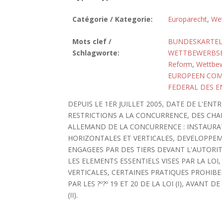
Catégorie / Kategorie:
Europarecht
,
Wet
Mots clef /
BUNDESKARTE
Schlagworte:
WETTBEWERBSB
Reform
,
Wettbe
EUROPEEN CO
FEDERAL DES E
DEPUIS LE 1ER JUILLET 2005, DATE DE L'EN
RESTRICTIONS A LA CONCURRENCE, DES CHA
ALLEMAND DE LA CONCURRENCE : INSTAURA
HORIZONTALES ET VERTICALES, DEVELOPPEME
ENGAGEES PAR DES TIERS DEVANT L'AUTORI
LES ELEMENTS ESSENTIELS VISES PAR LA LOI,
VERTICALES, CERTAINES PRATIQUES PROHIB
PAR LES ?º?º 19 ET 20 DE LA LOI (I), AVAN
(II).