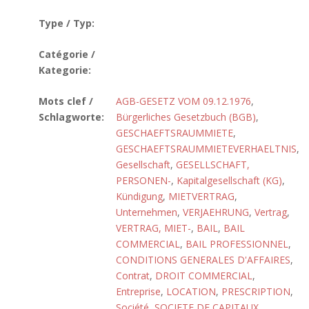
Type / Typ:
Catégorie /
Kategorie:
Mots clef /
AGB-GESETZ VOM 09.12.1976
,
Schlagworte:
Bürgerliches Gesetzbuch (BGB)
,
GESCHAEFTSRAUMMIETE
,
GESCHAEFTSRAUMMIETEVERHAELTNIS
,
Gesellschaft
,
GESELLSCHAFT,
PERSONEN-
,
Kapitalgesellschaft (KG)
,
Kündigung
,
MIETVERTRAG
,
Unternehmen
,
VERJAEHRUNG
,
Vertrag
,
VERTRAG, MIET-
,
BAIL
,
BAIL
COMMERCIAL
,
BAIL PROFESSIONNEL
,
CONDITIONS GENERALES D'AFFAIRES
,
Contrat
,
DROIT COMMERCIAL
,
Entreprise
,
LOCATION
,
PRESCRIPTION
,
Société
,
SOCIETE DE CAPITAUX
,