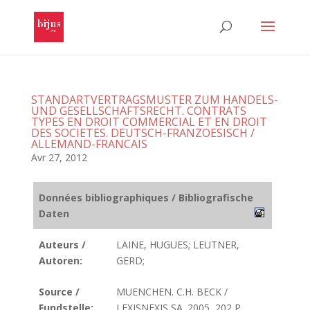
STANDARTVERTRAGSMUSTER ZUM HANDELS-
UND GESELLSCHAFTSRECHT. CONTRATS
TYPES EN DROIT COMMERCIAL ET EN DROIT
DES SOCIETES. DEUTSCH-FRANZOESISCH /
ALLEMAND-FRANCAIS
Avr 27, 2012
Données bibliographiques / Bibliografische
Daten
Auteurs /
LAINE, HUGUES; LEUTNER,
Autoren:
GERD;
Source /
MUENCHEN. C.H. BECK /
Fundstelle:
LEXISNEXIS SA. 2005, 202 P.