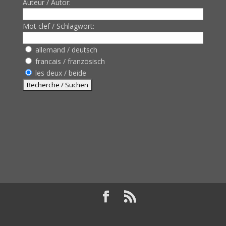
Auteur / Autor:
Mot clef / Schlagwort:
allemand / deutsch
francais / französisch
les deux / beide
Design de
Elegant Themes
| Propulsé par
WordPress