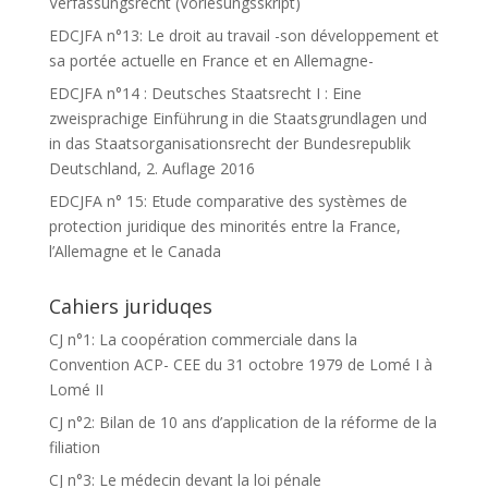
Verfassungsrecht (Vorlesungsskript)
EDCJFA n°13: Le droit au travail -son développement et
sa portée actuelle en France et en Allemagne-
EDCJFA n°14 : Deutsches Staatsrecht I : Eine
zweisprachige Einführung in die Staatsgrundlagen und
in das Staatsorganisationsrecht der Bundesrepublik
Deutschland, 2. Auflage 2016
EDCJFA n° 15: Etude comparative des systèmes de
protection juridique des minorités entre la France,
l’Allemagne et le Canada
Cahiers juriduqes
CJ n°1: La coopération commerciale dans la
Convention ACP- CEE du 31 octobre 1979 de Lomé I à
Lomé II
CJ n°2: Bilan de 10 ans d’application de la réforme de la
filiation
CJ n°3: Le médecin devant la loi pénale