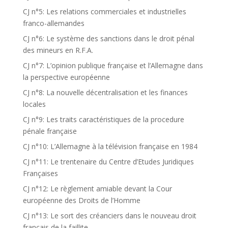
CJ n°5: Les relations commerciales et industrielles
franco-allemandes
CJ n°6: Le système des sanctions dans le droit pénal
des mineurs en R.F.A.
CJ n°7: L’opinion publique française et l’Allemagne dans
la perspective européenne
CJ n°8: La nouvelle décentralisation et les finances
locales
CJ n°9: Les traits caractéristiques de la procedure
pénale française
CJ n°10: L’Allemagne à la télévision française en 1984
CJ n°11: Le trentenaire du Centre d’Etudes Juridiques
Françaises
CJ n°12: Le règlement amiable devant la Cour
européenne des Droits de l’Homme
CJ n°13: Le sort des créanciers dans le nouveau droit
français de la faillite