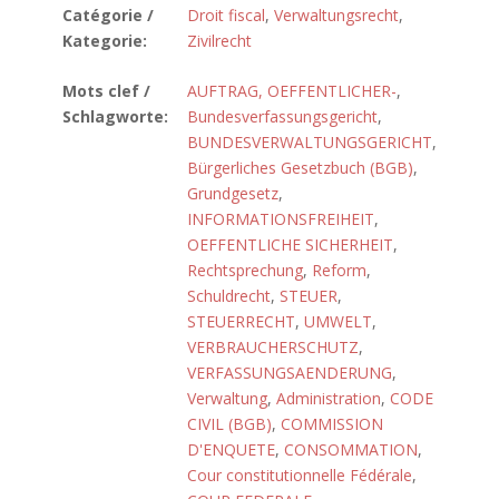
Catégorie /
Droit fiscal
,
Verwaltungsrecht
,
Kategorie:
Zivilrecht
Mots clef /
AUFTRAG, OEFFENTLICHER-
,
Schlagworte:
Bundesverfassungsgericht
,
BUNDESVERWALTUNGSGERICHT
,
Bürgerliches Gesetzbuch (BGB)
,
Grundgesetz
,
INFORMATIONSFREIHEIT
,
OEFFENTLICHE SICHERHEIT
,
Rechtsprechung
,
Reform
,
Schuldrecht
,
STEUER
,
STEUERRECHT
,
UMWELT
,
VERBRAUCHERSCHUTZ
,
VERFASSUNGSAENDERUNG
,
Verwaltung
,
Administration
,
CODE
CIVIL (BGB)
,
COMMISSION
D'ENQUETE
,
CONSOMMATION
,
Cour constitutionnelle Fédérale
,