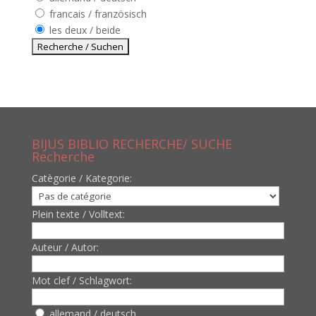
francais / französisch
les deux / beide
BIJUS BIBLIO RECHERCHE/ SUCHE
Recherche
Catègorie / Kategorie:
Plein texte / Volltext:
Auteur / Autor:
Mot clef / Schlagwort:
allemand / deutsch