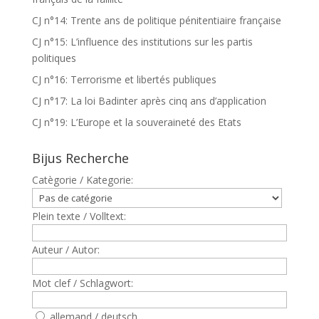
CJ n°14: Trente ans de politique pénitentiaire française
CJ n°15: L’influence des institutions sur les partis
politiques
CJ n°16: Terrorisme et libertés publiques
CJ n°17: La loi Badinter après cinq ans d’application
CJ n°19: L’Europe et la souveraineté des Etats
Bijus Recherche
Catègorie / Kategorie:
Plein texte / Volltext:
Auteur / Autor:
Mot clef / Schlagwort:
allemand / deutsch