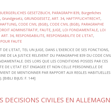
BUERGERLICHES GESETZBUCH, PARAGRAPH 839
,
Bürgerliches
,
Grundgesetz
,
GRUNDGESETZ, ART. 34
,
HAFTPFLICHTRECHT
,
SHAFTUNG
,
CODE CIVIL (BGB)
,
CODE CIVIL (BGB), PARAGRAPHE
DROIT ADMINISTRATIF
,
FAUTE
,
JUGE
,
LOI FONDAMENTALE
,
LOI
ART. 34
,
RESPONSABILITE
,
RESPONSABILITE DE L'ETAT
,
 POUR FAUTE
 DE L'ETAT, TEL UN JUGE, DANS L'EXERCICE DE SES FONCTIONS,
E DE LA JUSTICE RELEVENT DU PARAGRAPHE 839 DU CODE CIVI
ONDAMENTALE. DES LORS QUE LES CONDITIONS POSEES PAR CES
ITE DE L'ETAT EST ENGAGEE ET NON CELLE PERSONNELLE DE
CONVIENT DE MENTIONNER PAR RAPPORT AUX REGLES HABITUELLES
 [BIBLI BIJUS: F. 144]
S DECISIONS CIVILES EN ALLEMAGN