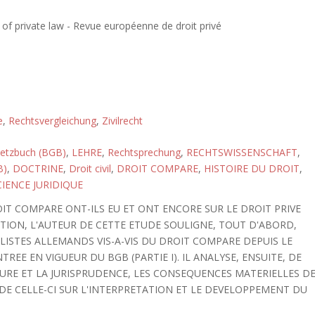
of private law - Revue européenne de droit privé
e
,
Rechtsvergleichung
,
Zivilrecht
setzbuch (BGB)
,
LEHRE
,
Rechtsprechung
,
RECHTSWISSENSCHAFT
,
B)
,
DOCTRINE
,
Droit civil
,
DROIT COMPARE
,
HISTOIRE DU DROIT
,
CIENCE JURIDIQUE
IT COMPARE ONT-ILS EU ET ONT ENCORE SUR LE DROIT PRIVE
ION, L'AUTEUR DE CETTE ETUDE SOULIGNE, TOUT D'ABORD,
ILISTES ALLEMANDS VIS-A-VIS DU DROIT COMPARE DEPUIS LE
NTREE EN VIGUEUR DU BGB (PARTIE I). IL ANALYSE, ENSUITE, DE
TURE ET LA JURISPRUDENCE, LES CONSEQUENCES MATERIELLES D
DE CELLE-CI SUR L'INTERPRETATION ET LE DEVELOPPEMENT DU