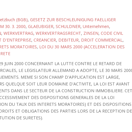
setzbuch (BGB)
,
GESETZ ZUR BESCHLEUNIGUNG FAELLIGER
 30. 3. 2000
,
GLAEUBIGER
,
SCHULDNER
,
Unternehmen
,
N
,
WERKVERTRAG
,
WERKVERTRAGSRECHT
,
ZINSEN
,
CODE CIVIL
 D'ENTREPRISE
,
CREANCIER
,
DEBITEUR
,
DROIT COMMERCIAL
,
RETS MORATOIRES
,
LOI DU 30 MARS 2000 (ACCELERATION DES
RETE
9 JUIN 2000 CONCERNANT LA LUTTE CONTRE LE RETARD DE
IALES, LE LEGISLATEUR ALLEMAND A ADOPTE, LE 30 MARS 200
AIEMENTS. MEME SI SON CHAMP D'APPLICATION EST LARGE,
RS QUELQUE SOIT LEUR DOMAINE D'ACTIVITE, LA LOI EST AVANT
NTS DANS LE SECTEUR DE LA CONSTRUCTION IMMOBILIERE. CE
SUCCESSIVEMENT DES DISPOSITIONS GENERALES DE LA LOI
TION DU TAUX DES INTERETS MORATOIRES) ET DES DISPOSITIONS
DROITS ET OBLIGATIONS DES PARTIES LORS DE LA RECEPTION D
TUTION DE SURETES).