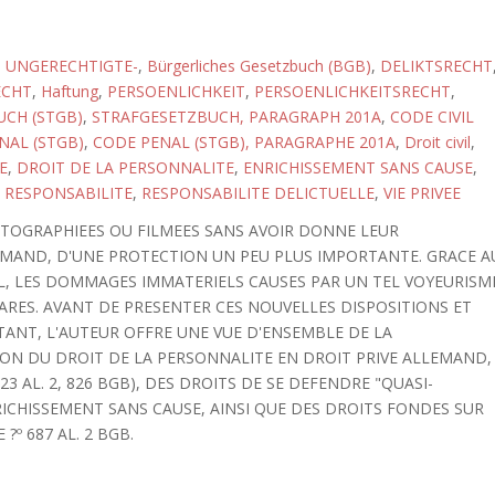
 UNGERECHTIGTE-
,
Bürgerliches Gesetzbuch (BGB)
,
DELIKTSRECHT
ECHT
,
Haftung
,
PERSOENLICHKEIT
,
PERSOENLICHKEITSRECHT
,
CH (STGB)
,
STRAFGESETZBUCH, PARAGRAPH 201A
,
CODE CIVIL
NAL (STGB)
,
CODE PENAL (STGB), PARAGRAPHE 201A
,
Droit civil
,
E
,
DROIT DE LA PERSONNALITE
,
ENRICHISSEMENT SANS CAUSE
,
,
RESPONSABILITE
,
RESPONSABILITE DELICTUELLE
,
VIE PRIVEE
OTOGRAPHIEES OU FILMEES SANS AVOIR DONNE LEUR
EMAND, D'UNE PROTECTION UN PEU PLUS IMPORTANTE. GRACE A
, LES DOMMAGES IMMATERIELS CAUSES PAR UN TEL VOYEURISM
ARES. AVANT DE PRESENTER CES NOUVELLES DISPOSITIONS ET
STANT, L'AUTEUR OFFRE UNE VUE D'ENSEMBLE DE LA
ON DU DROIT DE LA PERSONNALITE EN DROIT PRIVE ALLEMAND,
 823 AL. 2, 826 BGB), DES DROITS DE SE DEFENDRE "QUASI-
RICHISSEMENT SANS CAUSE, AINSI QUE DES DROITS FONDES SUR
?º 687 AL. 2 BGB.