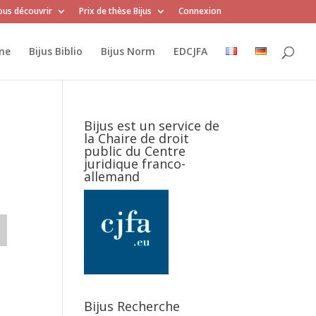
us découvrir
Prix de thèse Bijus
Connexion
me
Bijus Biblio
Bijus Norm
EDCJFA
Bijus est un service de
la Chaire de droit
public du Centre
juridique franco-
allemand
Bijus Recherche