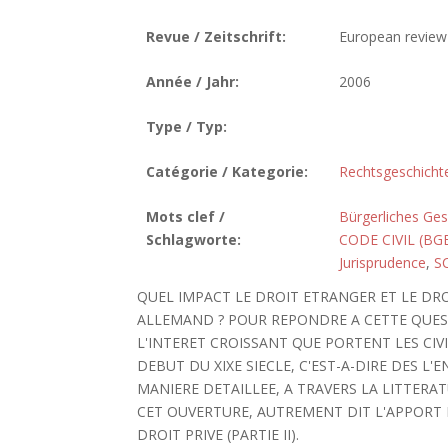
Revue / Zeitschrift:
European review 
Année / Jahr:
2006
Type / Typ:
Catégorie / Kategorie:
Rechtsgeschicht
Mots clef /
Bürgerliches Ge
Schlagworte:
CODE CIVIL (BG
Jurisprudence
,
S
QUEL IMPACT LE DROIT ETRANGER ET LE DRO
ALLEMAND ? POUR REPONDRE A CETTE QUEST
L'INTERET CROISSANT QUE PORTENT LES CIV
DEBUT DU XIXE SIECLE, C'EST-A-DIRE DES L'E
MANIERE DETAILLEE, A TRAVERS LA LITTERA
CET OUVERTURE, AUTREMENT DIT L'APPORT 
DROIT PRIVE (PARTIE II).