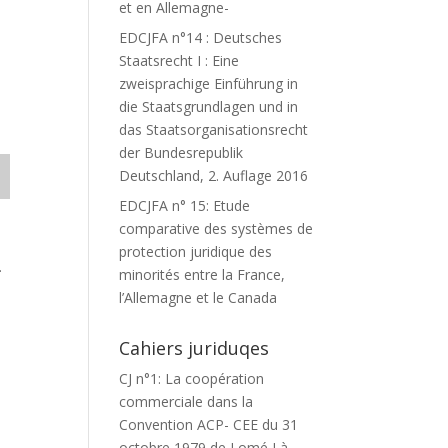
et en Allemagne-
EDCJFA n°14 : Deutsches
Staatsrecht I : Eine
zweisprachige Einführung in
die Staatsgrundlagen und in
das Staatsorganisationsrecht
der Bundesrepublik
Deutschland, 2. Auflage 2016
EDCJFA n° 15: Etude
comparative des systèmes de
protection juridique des
.
minorités entre la France,
l’Allemagne et le Canada
Cahiers juriduqes
CJ n°1: La coopération
commerciale dans la
Convention ACP- CEE du 31
octobre 1979 de Lomé I à