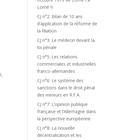
Lomé II
CJ n°2: Bilan de 10 ans
d’application de la réforme de
la filiation
CJ n°3: Le médecin devant la
loi pénale
CJ n°5: Les relations
commerciales et industrielles
franco-allemandes
0,
CJ n°6: Le système des
sanctions dans le droit pénal
des mineurs en R.F.A.
T
CJ n°7: L’opinion publique
française et l’Allemagne dans
E
la perspective européenne
CJ n°8: La nouvelle
décentralisation et les