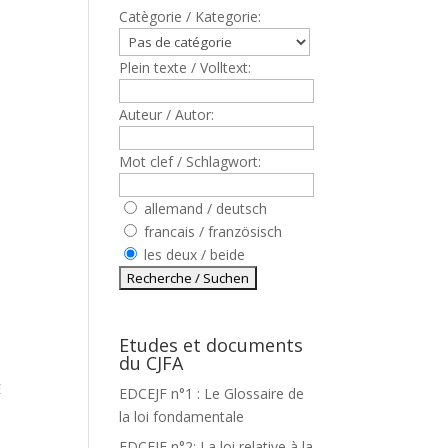
Catègorie / Kategorie:
Plein texte / Volltext:
Auteur / Autor:
Mot clef / Schlagwort:
allemand / deutsch
francais / französisch
les deux / beide
Etudes et documents
du CJFA
E
EDCEJF n°1 : Le Glossaire de
la loi fondamentale
EDCEJF n°2: La loi relative à la