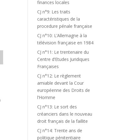
finances locales
CJ n°9: Les traits
caractéristiques de la
procedure pénale française
CJ n°10: L’Allemagne à la
télévision française en 1984
CJ n°11: Le trentenaire du
Centre d’Etudes Juridiques
Françaises
CJ n°12: Le règlement
amiable devant la Cour
européenne des Droits de
l’Homme
)
CJ n°13: Le sort des
créanciers dans le nouveau
droit français de la faillite
CJ n°14: Trente ans de
politique pénitentiaire