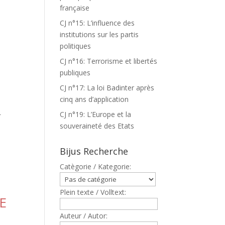
française
CJ n°15: L’influence des
institutions sur les partis
politiques
CJ n°16: Terrorisme et libertés
publiques
CJ n°17: La loi Badinter après
cinq ans d’application
L
CJ n°19: L’Europe et la
souveraineté des Etats
Bijus Recherche
Catègorie / Kategorie:
Plein texte / Volltext:
E
Auteur / Autor: