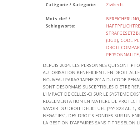
Catégorie / Kategorie:
Zivilrecht
Mots clef /
BEREICHERUNG,
Schlagworte:
HAFTPFLICHTR
STRAFGESETZBU
(BGB)
,
CODE PE
DROIT COMPAR
PERSONNALITE
DEPUIS 2004, LES PERSONNES QUI SONT PH
AUTORISATION BENEFICIENT, EN DROIT ALL
NOUVEAU PARAGRAPHE 201A DU CODE PENAL
SONT DESORMAIS SUSCEPTIBLES D'ETRE REP
L'IMPACT DE CELLES-CI SUR LE SYSTEME EXI
REGLEMENTATION EN MATIERE DE PROTECTI
SAVOIR DU DROIT DELICTUEL (?º?º 823 AL. 1,
NEGATIFS", DES DROITS FONDES SUR UN EN
LA GESTION D'AFFAIRES SANS TITRE SELON LE 