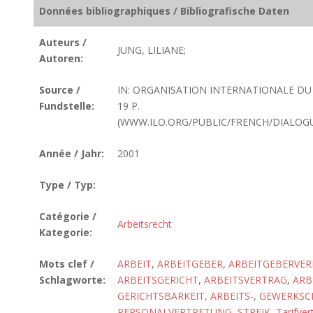
Données bibliographiques / Bibliografische Daten
Auteurs /
JUNG, LILIANE;
Autoren:
Source /
IN: ORGANISATION INTERNATIONALE DU T
Fundstelle:
19 P.
(WWW.ILO.ORG/PUBLIC/FRENCH/DIALOGUE
Année / Jahr:
2001
Type / Typ:
Catégorie /
Arbeitsrecht
Kategorie:
Mots clef /
ARBEIT
,
ARBEITGEBER
,
ARBEITGEBERVE
Schlagworte:
ARBEITSGERICHT
,
ARBEITSVERTRAG
,
ARB
GERICHTSBARKEIT, ARBEITS-
,
GEWERKSC
PERSONALVERTRETUNG
,
STREIK
,
Tarifver