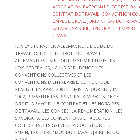
ASSOCIATION PATRONALE
,
COGESTION
,
CONTRAT DE TRAVAIL
,
CONVENTION COL
EMPLOI
,
GREVE
,
JURIDICTION DU TRAVAI
SALAIRE
,
SALARIE
,
SYNDICAT
,
TEMPS DE 
TRAVAIL
IL N'EXISTE PAS, EN ALLEMAGNE, DE CODE DU
TRAVAIL OFFICIEL. LE DROIT DU TRAVAIL
ALLEMAND EST SURTOUT REGI PAR PLUSIEURS
LOIS FEDERALES, LA JURISPRUDENCE, LES
CONVENTIONS COLLECTIVES ET LES
CONVENTIONS D'ENTREPRISE. CETTE ETUDE,
REALISEE EN AVRIL 2001 ET MISE A JOUR EN JUIN
2002, PRESENTE LES PRINCIPAUX ASPECTS DE CE
DROIT, A SAVOIR : LE CONTRAT ET LES HORAIRES
DE TRAVAIL, LES CONGES, LA RENUMERATION, LES
SYNDICATS, LES CONVENTIONS ET ACCORDS
COLLECTIFS, LES GREVES, LA COGESTION ET,
ENFIN, LES TRIBUNAUX DU TRAVAIL. [BIBLI BIJUS:
F. 134]