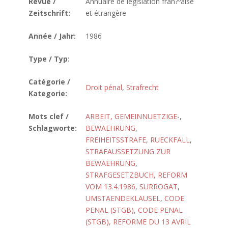
Revue /
Annuaire de législation fran?ºaise
Zeitschrift:
et étrangère
Année / Jahr:
1986
Type / Typ:
Catégorie /
Droit pénal
,
Strafrecht
Kategorie:
Mots clef /
ARBEIT, GEMEINNUETZIGE-
,
Schlagworte:
BEWAEHRUNG
,
FREIHEITSSTRAFE
,
RUECKFALL
,
STRAFAUSSETZUNG ZUR
BEWAEHRUNG
,
STRAFGESETZBUCH, REFORM
VOM 13.4.1986
,
SURROGAT
,
UMSTAENDEKLAUSEL
,
CODE
PENAL (STGB)
,
CODE PENAL
(STGB), REFORME DU 13 AVRIL