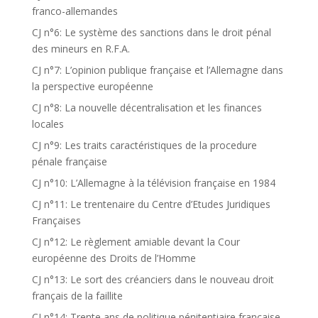
franco-allemandes
CJ n°6: Le système des sanctions dans le droit pénal
des mineurs en R.F.A.
CJ n°7: L’opinion publique française et l’Allemagne dans
la perspective européenne
CJ n°8: La nouvelle décentralisation et les finances
locales
CJ n°9: Les traits caractéristiques de la procedure
pénale française
CJ n°10: L’Allemagne à la télévision française en 1984
CJ n°11: Le trentenaire du Centre d’Etudes Juridiques
Françaises
CJ n°12: Le règlement amiable devant la Cour
européenne des Droits de l’Homme
CJ n°13: Le sort des créanciers dans le nouveau droit
français de la faillite
CJ n°14: Trente ans de politique pénitentiaire française