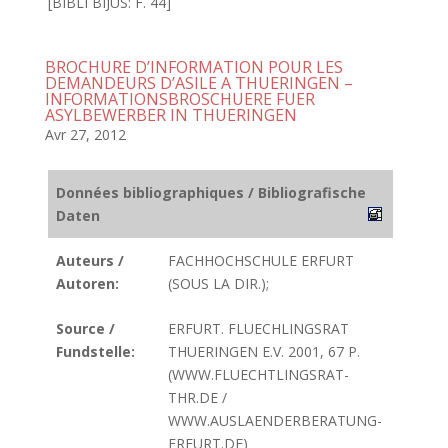
[BIBLI BIJUS: F. 44]
BROCHURE D’INFORMATION POUR LES
DEMANDEURS D’ASILE A THUERINGEN –
INFORMATIONSBROSCHUERE FUER
ASYLBEWERBER IN THUERINGEN
Avr 27, 2012
Données bibliographiques / Bibliografische
Daten
Auteurs /
FACHHOCHSCHULE ERFURT
Autoren:
(SOUS LA DIR.);
Source /
ERFURT. FLUECHLINGSRAT
Fundstelle:
THUERINGEN E.V. 2001, 67 P.
(WWW.FLUECHTLINGSRAT-
THR.DE /
WWW.AUSLAENDERBERATUNG-
ERFURT.DE)