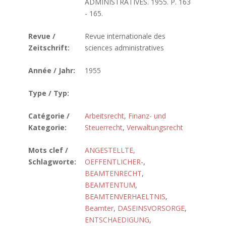
ADMINISTRATIVES. 1955. P. 163
- 165.
Revue /
Revue internationale des
Zeitschrift:
sciences administratives
Année / Jahr:
1955
Type / Typ:
Catégorie /
Arbeitsrecht
,
Finanz- und
Kategorie:
Steuerrecht
,
Verwaltungsrecht
Mots clef /
ANGESTELLTE,
Schlagworte:
OEFFENTLICHER-
,
BEAMTENRECHT
,
BEAMTENTUM
,
BEAMTENVERHAELTNIS
,
Beamter
,
DASEINSVORSORGE
,
ENTSCHAEDIGUNG
,