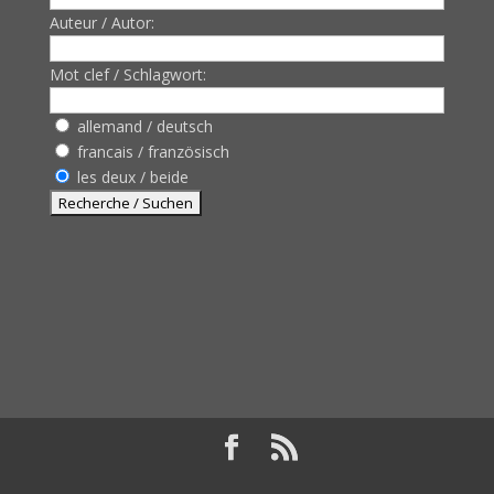
Auteur / Autor:
Mot clef / Schlagwort:
allemand / deutsch
francais / französisch
les deux / beide
Design de
Elegant Themes
| Propulsé par