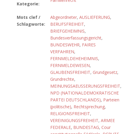
Familienrecht
Kategorie:
Mots clef /
Abgeordneter
,
AUSLIEFERUNG
,
Schlagworte:
BERUFSFREIHEIT
,
BRIEFGEHEIMNIS
,
Bundesverfassungsgericht
,
BUNDESWEHR
,
FAIRES
VERFAHREN
,
FERNMELDEHEHEIMNIS
,
FERNMELDEWESEN
,
GLAUBENSFREIHEIT
,
Grundgesetz
,
Grundrechte
,
MEINUNGSAEUSSERUNGSFREIHEIT
,
NPD (NATIONALDEMOKRATISCHE
PARTEI DEUTSCHLANDS)
,
Parteien
(politische)
,
Rechtsprechung
,
RELIGIONSFREIHEIT
,
VEREINIGUNGSFREIHEIT
,
ARMEE
FEDERALE
,
BUNDESTAG
,
Cour