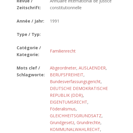
Revue /
Annuaire international de justice
Zeitschrift:
constitutionnelle
Année / Jahr:
1991
Type / Typ:
Catégorie /
Familienrecht
Kategorie:
Mots clef /
Abgeordneter
,
AUSLAENDER
,
Schlagworte:
BERUFSFREIHEIT
,
Bundesverfassungsgericht
,
DEUTSCHE DEMOKRATISCHE
REPUBLIK (DDR)
,
EIGENTUMSRECHT
,
Föderalismus
,
GLEICHHEITSGRUNDSATZ
,
Grundgesetz
,
Grundrechte
,
KOMMUNALWAHLRECHT
,