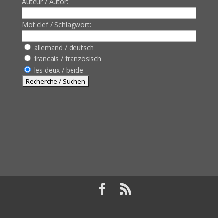
Auteur / Autor:
Mot clef / Schlagwort:
allemand / deutsch
francais / französisch
les deux / beide
Design de
Elegant Themes
| Propulsé par
WordPress