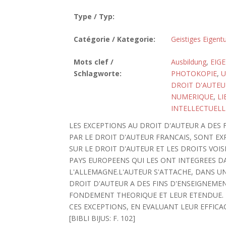
Type / Typ:
Catégorie / Kategorie:
Geistiges Eigen
Mots clef /
Ausbildung
,
EIG
Schlagworte:
PHOTOKOPIE
,
U
DROIT D'AUTEU
NUMERIQUE
,
LI
INTELLECTUELL
LES EXCEPTIONS AU DROIT D'AUTEUR A DES
PAR LE DROIT D'AUTEUR FRANCAIS, SONT EX
SUR LE DROIT D'AUTEUR ET LES DROITS VOI
PAYS EUROPEENS QUI LES ONT INTEGREES DAN
L'ALLEMAGNE.L'AUTEUR S'ATTACHE, DANS U
DROIT D'AUTEUR A DES FINS D'ENSEIGNEME
FONDEMENT THEORIQUE ET LEUR ETENDUE. 
CES EXCEPTIONS, EN EVALUANT LEUR EFFIC
[BIBLI BIJUS: F. 102]