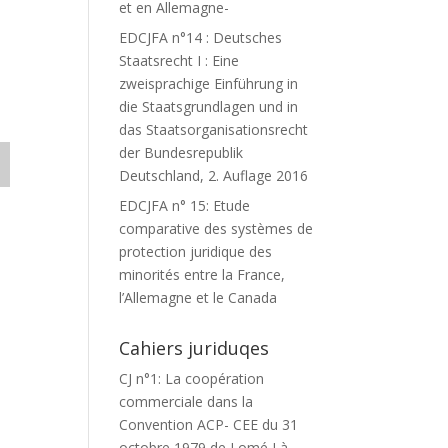
et en Allemagne-
EDCJFA n°14 : Deutsches
Staatsrecht I : Eine
zweisprachige Einführung in
die Staatsgrundlagen und in
das Staatsorganisationsrecht
der Bundesrepublik
Deutschland, 2. Auflage 2016
EDCJFA n° 15: Etude
comparative des systèmes de
protection juridique des
minorités entre la France,
l’Allemagne et le Canada
Cahiers juriduqes
CJ n°1: La coopération
commerciale dans la
Convention ACP- CEE du 31
octobre 1979 de Lomé I à