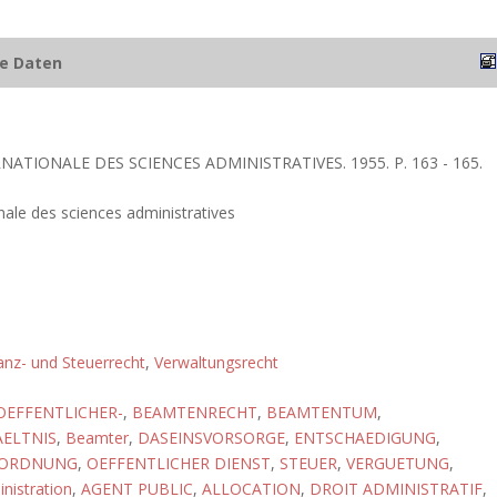
he Daten
RNATIONALE DES SCIENCES ADMINISTRATIVES. 1955. P. 163 - 165.
nale des sciences administratives
anz- und Steuerrecht
,
Verwaltungsrecht
OEFFENTLICHER-
,
BEAMTENRECHT
,
BEAMTENTUM
,
ELTNIS
,
Beamter
,
DASEINSVORSORGE
,
ENTSCHAEDIGUNG
,
 ORDNUNG
,
OEFFENTLICHER DIENST
,
STEUER
,
VERGUETUNG
,
nistration
,
AGENT PUBLIC
,
ALLOCATION
,
DROIT ADMINISTRATIF
,