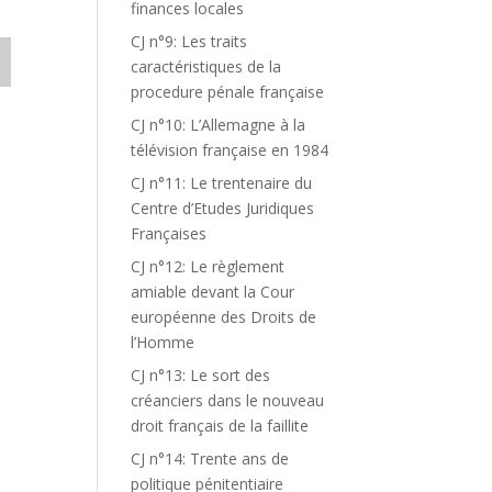
finances locales
CJ n°9: Les traits
caractéristiques de la
procedure pénale française
CJ n°10: L’Allemagne à la
télévision française en 1984
CJ n°11: Le trentenaire du
Centre d’Etudes Juridiques
Françaises
CJ n°12: Le règlement
amiable devant la Cour
européenne des Droits de
l’Homme
CJ n°13: Le sort des
créanciers dans le nouveau
droit français de la faillite
CJ n°14: Trente ans de
politique pénitentiaire