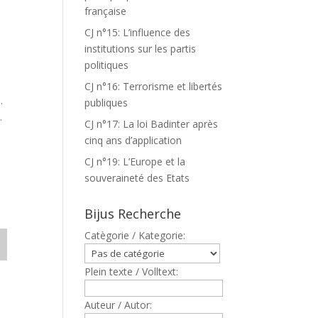
française
CJ n°15: L’influence des
institutions sur les partis
politiques
CJ n°16: Terrorisme et libertés
.
publiques
.
CJ n°17: La loi Badinter après
cinq ans d’application
CJ n°19: L’Europe et la
souveraineté des Etats
Bijus Recherche
Catègorie / Kategorie:
Plein texte / Volltext:
Auteur / Autor: