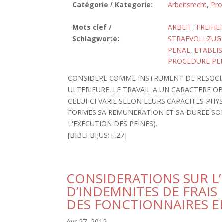
Catégorie / Kategorie:
Arbeitsrecht
,
Pro
Mots clef /
ARBEIT
,
FREIHE
Schlagworte:
STRAFVOLLZUG
PENAL
,
ETABLI
PROCEDURE PE
CONSIDERE COMME INSTRUMENT DE RESOCIA
ULTERIEURE, LE TRAVAIL A UN CARACTERE O
CELUI-CI VARIE SELON LEURS CAPACITES PH
FORMES.SA REMUNERATION ET SA DUREE SONT
L'EXECUTION DES PEINES).
[BIBLI BIJUS: F.27]
CONSIDERATIONS SUR L
D’INDEMNITES DE FRAI
DES FONCTIONNAIRES 
Avr 27, 2012