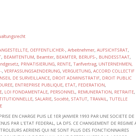
altungsrecht
ANGESTELLTE, OEFFENTLICHER-
,
Arbeitnehmer
,
AUFSICHTSRAT
,
T
,
BEAMTENTUM
,
Beamter
,
BEAMTER, BERUFS-
,
BUNDESSTAAT
,
ndgesetz
,
PRIVATISIERUNG
,
RENTE
,
Tarifvertrag
,
UNTERNEHMEN,
-
,
VERFASSUNGSAENDERUNG
,
VERGUETUNG
,
ACCORD COLLECTIF
NSEIL DE SURVEILLANCE
,
DROIT ADMINISTRATIF
,
DROIT PUBLIC
DUREE
,
ENTREPRISE PUBLIQUE
,
ETAT
,
FEDERATION
,
E
,
LOI FONDAMENTALE
,
PERSONNEL
,
REMUNERATION
,
RETRAITE
,
TITUTIONNELLE
,
SALARIE
,
Société
,
STATUT
,
TRAVAIL
,
TUTELLE
E
ISE EN CHARGE PUIS LE 1ER JANVIER 1993 PAR UNE SOCIETE DE
NUS PAR L'ETAT FEDERAL, LA DFS. CE CHANGEMENT DE REGIME 
NTROLEURS AERIENS QUI NE SONT PLUS DES FONCTIONNAIRES