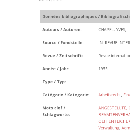
Données bibliographiques / Bibliografisc
Auteurs / Autoren:
CHAPEL, YVES;
Source / Fundstelle:
IN: REVUE INTE
Revue / Zeitschrift:
Revue internatio
Année / Jahr:
1955
Type / Typ:
Catégorie / Kategorie:
Arbeitsrecht
,
Fin
Mots clef /
ANGESTELLTE, 
Schlagworte:
BEAMTENVERHA
OEFFENTLICHE
Verwaltung
,
Admi