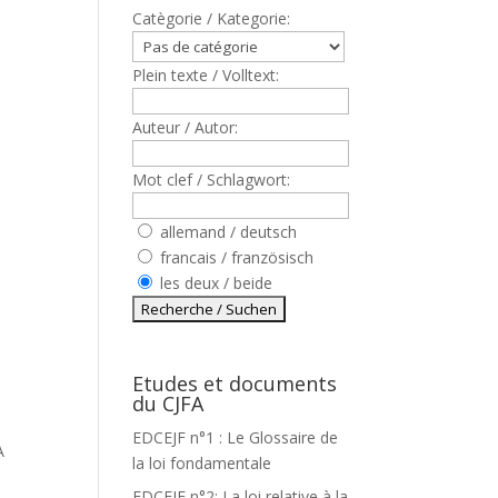
Catègorie / Kategorie:
Plein texte / Volltext:
Auteur / Autor:
Mot clef / Schlagwort:
allemand / deutsch
francais / französisch
les deux / beide
Etudes et documents
du CJFA
EDCEJF n°1 : Le Glossaire de
A
la loi fondamentale
EDCEJF n°2: La loi relative à la