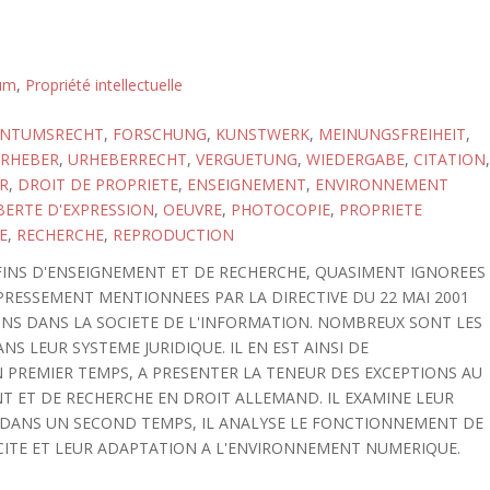
tum
,
Propriété intellectuelle
ENTUMSRECHT
,
FORSCHUNG
,
KUNSTWERK
,
MEINUNGSFREIHEIT
,
RHEBER
,
URHEBERRECHT
,
VERGUETUNG
,
WIEDERGABE
,
CITATION
,
R
,
DROIT DE PROPRIETE
,
ENSEIGNEMENT
,
ENVIRONNEMENT
BERTE D'EXPRESSION
,
OEUVRE
,
PHOTOCOPIE
,
PROPRIETE
E
,
RECHERCHE
,
REPRODUCTION
 FINS D'ENSEIGNEMENT ET DE RECHERCHE, QUASIMENT IGNOREES
PRESSEMENT MENTIONNEES PAR LA DIRECTIVE DU 22 MAI 2001
SINS DANS LA SOCIETE DE L'INFORMATION. NOMBREUX SONT LES
S LEUR SYSTEME JURIDIQUE. IL EN EST AINSI DE
N PREMIER TEMPS, A PRESENTER LA TENEUR DES EXCEPTIONS AU
NT ET DE RECHERCHE EN DROIT ALLEMAND. IL EXAMINE LEUR
DANS UN SECOND TEMPS, IL ANALYSE LE FONCTIONNEMENT DE
ACITE ET LEUR ADAPTATION A L'ENVIRONNEMENT NUMERIQUE.