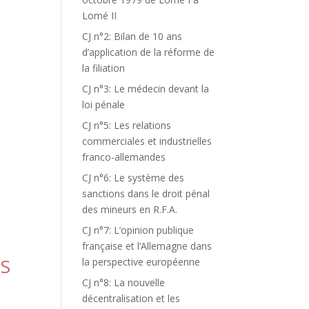
Lomé II
CJ n°2: Bilan de 10 ans
d’application de la réforme de
T
la filiation
CJ n°3: Le médecin devant la
loi pénale
CJ n°5: Les relations
commerciales et industrielles
franco-allemandes
CJ n°6: Le système des
sanctions dans le droit pénal
des mineurs en R.F.A.
CJ n°7: L’opinion publique
française et l’Allemagne dans
ES
la perspective européenne
CJ n°8: La nouvelle
décentralisation et les