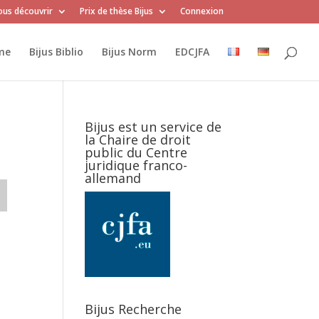
us découvrir
Prix de thèse Bijus
Connexion
me
Bijus Biblio
Bijus Norm
EDCJFA
Bijus est un service de
la Chaire de droit
public du Centre
juridique franco-
allemand
Bijus Recherche