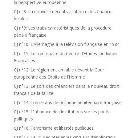
la perspective européenne
CJ n°8: La nouvelle décentralisation et les finances
locales
CJ n°9: Les traits caractéristiques de la procedure
pénale française
CJ n°10: L’Allemagne à la télévision française en 1984
CJ n°11: Le trentenaire du Centre d’Etudes Juridiques
Françaises
CJ n°12: Le règlement amiable devant la Cour
européenne des Droits de l’Homme
CJ n°13: Le sort des créanciers dans le nouveau droit
français de la faillite
CJ n°14: Trente ans de politique pénitentiaire française
CJ n°15: L’influence des institutions sur les partis
politiques
CJ n°16: Terrorisme et libertés publiques
CJ n°17: La loi Badinter après cinq ans d’application