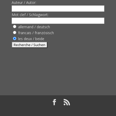
Auteur / Autor:
Mot clef / Schlagwort:
allemand / deutsch
francais / französisch
les deux / beide
Design de
Elegant Themes
| Propulsé par