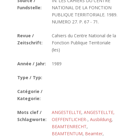
Source /
IN: LES CAHIERS DU CENTRE
Fundstelle:
NATIONAL DE LA FONCTION
PUBLIQUE TERRITORIALE. 1989.
NUMERO 27. P. 67 - 71.
Revue /
Cahiers du Centre National de la
Zeitschrift:
Fonction Publique Territoriale
(les)
Année / Jahr:
1989
Type / Typ:
Catégorie /
Kategorie:
Mots clef /
ANGESTELLTE
,
ANGESTELLTE,
Schlagworte:
OEFFENTLICHER-
,
Ausbildung
,
BEAMTENRECHT
,
BEAMTENTUM
,
Beamter
,