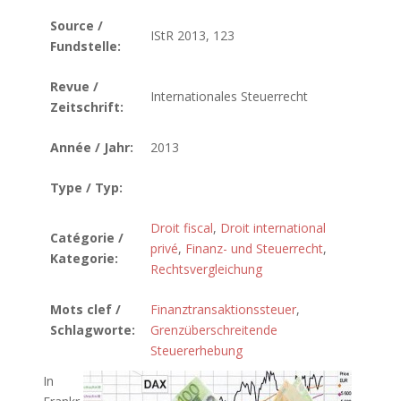
Source /
IStR 2013, 123
Fundstelle:
Revue /
Internationales Steuerrecht
Zeitschrift:
Année / Jahr:
2013
Type / Typ:
Droit fiscal
,
Droit international
Catégorie /
privé
,
Finanz- und Steuerrecht
,
Kategorie:
Rechtsvergleichung
Mots clef /
Finanztransaktionssteuer
,
Schlagworte:
Grenzüberschreitende
Steuererhebung
In