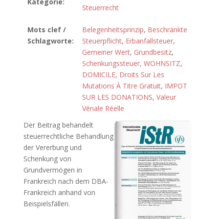
Kategorie:
Steuerrecht
Mots clef /
Belegenheitsprinzip
,
Beschränkte
Schlagworte:
Steuerpflicht
,
Erbanfallsteuer
,
Gemeiner Wert
,
Grundbesitz
,
Schenkungssteuer
,
WOHNSITZ
,
DOMICILE
,
Droits Sur Les
Mutations À Titre Gratuit
,
IMPOT
SUR LES DONATIONS
,
Valeur
Vénale Réelle
Der Beitrag behandelt
steuerrechtliche Behandlung
der Vererbung und
Schenkung von
Grundvermögen in
Frankreich nach dem DBA-
Frankreich anhand von
Beispielsfällen.