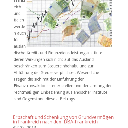
Frankr
eich
und
Itaien
werde
n auch
für
auslän
dische Kredit- und Finanzdienstleistungsinstitute
deren Wirkungen sich nicht auf das Ausland
beschränken zum Steuereinbehaltu und zur
Abführung der Steuer verpflichtet. Wesentliche
Fragen die sich mit der Einführung der
Finanztransaktionssteuer stellen und der Umfang der
rechtmäßigen Einbeziehung ausländischer Institute
sind Gegenstand dieses Beitrags.
Erbschaft und Schenkung von Grundvermögen
in Frankreich nach dem DBA-Frankreich
Avr 23, 2013