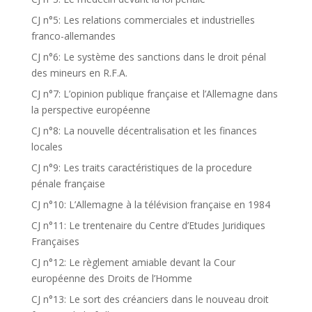
CJ n°5: Les relations commerciales et industrielles
franco-allemandes
CJ n°6: Le système des sanctions dans le droit pénal
des mineurs en R.F.A.
CJ n°7: L’opinion publique française et l’Allemagne dans
la perspective européenne
CJ n°8: La nouvelle décentralisation et les finances
locales
CJ n°9: Les traits caractéristiques de la procedure
pénale française
CJ n°10: L’Allemagne à la télévision française en 1984
CJ n°11: Le trentenaire du Centre d’Etudes Juridiques
Françaises
CJ n°12: Le règlement amiable devant la Cour
européenne des Droits de l’Homme
CJ n°13: Le sort des créanciers dans le nouveau droit