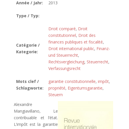
Année / Jahr:
2013
Type / Typ:
Droit comparé
,
Droit
constitutionnel
,
Droit des
finances publiques et fiscalité
,
Catégorie /
Droit international public
,
Finanz-
Kategorie:
und Steuerrecht
,
Rechtsvergleichung
,
Steuerrecht
,
Verfassungsrecht
Mots clef /
garantie constitutionnelle
,
impôt
,
Schlagworte:
propriété
,
Eigentumsgarantie
,
Steuern
Alexandre
Mangiavillano, Le
contribuable et l’état.
L’impôt est la garantie