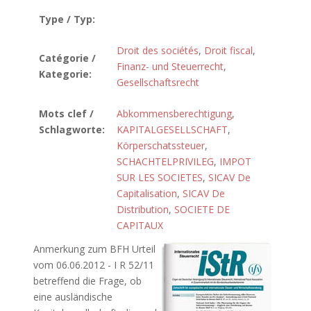
Type / Typ:
Droit des sociétés
,
Droit fiscal
,
Catégorie /
Finanz- und Steuerrecht
,
Kategorie:
Gesellschaftsrecht
Mots clef /
Abkommensberechtigung
,
Schlagworte:
KAPITALGESELLSCHAFT
,
Körperschatssteuer
,
SCHACHTELPRIVILEG
,
IMPOT
SUR LES SOCIETES
,
SICAV De
Capitalisation
,
SICAV De
Distribution
,
SOCIETE DE
CAPITAUX
Anmerkung zum BFH Urteil
vom 06.06.2012 - I R 52/11
betreffend die Frage, ob
eine ausländische