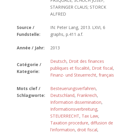
PASQUALE; SCHUCH JOSEF;
STARINGER CLAUS; STORCK
ALFRED
Source /
IN: Peter Lang, 2013. LXVI, 6
Fundstelle:
graphs, p.411 a.f.
Année / Jahr:
2013
Deutsch
,
Droit des finances
Catégorie /
publiques et fiscalité
,
Droit fiscal
,
Kategorie:
Finanz- und Steuerrecht
,
français
Mots clef /
Besteuerungsverfahren
,
Schlagworte:
Deutschland
,
Frankreich
,
Information dissemination
,
Informationsverbreitung
,
STEUERRECHT
,
Tax Law
,
Taxation procedure
,
diffusion de
l'information
,
droit fiscal
,