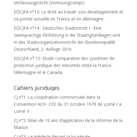
Verfassungsrecht (Vorlesungsskript)
EDCJFA n°13: Le droit au travail -son développement et
sa portée actuelle en France et en Allemagne-
EDCJFA n°14 : Deutsches Staatsrecht I : Eine
zweisprachige Einführung in die Staatsgrundlagen und
in das Staatsorganisationsrecht der Bundesrepublik
Deutschland, 2. Auflage 2016
EDCJFA n° 15: Etude comparative des systèmes de
protection juridique des minorités entre la France,
l’Allemagne et le Canada
Cahiers juriduqes
CJ n°1: La coopération commerciale dans la
Convention ACP- CEE du 31 octobre 1979 de Lomé I à
Lomé II
CJ n°2: Bilan de 10 ans d’application de la réforme de la
filiation
CJ n°3: Le médecin devant la loi pénale