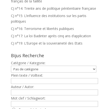
français de la faillite
CJ n°14: Trente ans de politique pénitentiaire française
CJ n°15: L’influence des institutions sur les partis
politiques
CJ n°16: Terrorisme et libertés publiques
CJ n°17: La loi Badinter après cinq ans d’application
CJ n°19: L’Europe et la souveraineté des Etats
Bijus Recherche
Catègorie / Kategorie:
Plein texte / Volltext:
Auteur / Autor:
Mot clef / Schlagwort: