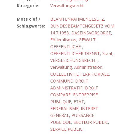
Kategorie:
Verwaltungsrecht
Mots clef /
BEAMTENRAHMENGESETZ
,
Schlagworte:
BUNDESBEAMTENGESETZ VOM
14.7.1953
,
DASEINSVORSORGE
,
Föderalismus
,
GEWALT,
OEFFENTLICHE-
,
OEFFENTLICHER DIENST
,
Staat
,
VERGLEICHUNGSRECHT
,
Verwaltung
,
Administration
,
COLLECTIVITE TERRITORIALE
,
COMMUNE
,
DROIT
ADMINISTRATIF
,
DROIT
COMPARE
,
ENTREPRISE
PUBLIQUE
,
ETAT
,
FEDERALISME
,
INTERET
GENERAL
,
PUISSANCE
PUBLIQUE
,
SECTEUR PUBLIC
,
SERVICE PUBLIC