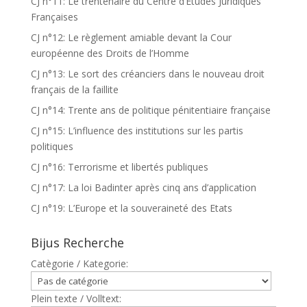
CJ n°11: Le trentenaire du Centre d’Etudes Juridiques
Françaises
CJ n°12: Le règlement amiable devant la Cour
européenne des Droits de l’Homme
CJ n°13: Le sort des créanciers dans le nouveau droit
français de la faillite
CJ n°14: Trente ans de politique pénitentiaire française
CJ n°15: L’influence des institutions sur les partis
politiques
CJ n°16: Terrorisme et libertés publiques
CJ n°17: La loi Badinter après cinq ans d’application
CJ n°19: L’Europe et la souveraineté des Etats
Bijus Recherche
Catègorie / Kategorie:
Plein texte / Volltext: