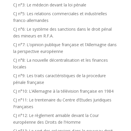
CJ n°3: Le médecin devant la loi pénale
CJ n°5: Les relations commerciales et industrielles
franco-allemandes
CJ n°6: Le système des sanctions dans le droit pénal
des mineurs en R.F.A.
CJ n°7: L’opinion publique française et l’Allemagne dans
la perspective européenne
CJ n°8: La nouvelle décentralisation et les finances
locales
CJ n°9: Les traits caractéristiques de la procedure
pénale française
CJ n°10: L’Allemagne à la télévision française en 1984
CJ n°11: Le trentenaire du Centre d’Etudes Juridiques
Françaises
CJ n°12: Le règlement amiable devant la Cour
européenne des Droits de l’Homme
CJ n°13: Le sort des créanciers dans le nouveau droit